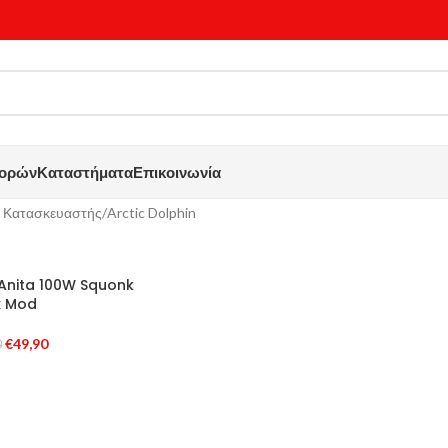
γορών
Καταστήματα
Επικοινωνία
 Κατασκευαστής
Arctic Dolphin
 Anita 100W Squonk
x Mod
€
49,90
0