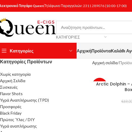
λεκτρονικό Τσιγάρο Queen
Τηλέφωνο Παραγγελιών:
2311 289076
(10:00-17:00)
ΚΑΤΗΓΟΡΊΕΣ
Κατηγορίες
Αρχική
Προϊόντα
Καλάθι Α
Κατηγορίες Προϊόντων
Αρχική σελίδα
Προϊόν
Χωρίς κατηγορία
Αρχική Σελίδα
Arctic Dolphin –
-28%
Συσκευές
Bo
Flavor Shots
SOLD
Υγρά Αναπλήρωσης (TPD)
€
69,0
OUT
Προσφορές
Black Friday
Πρώτες Ύλες / DIY
Υγρά αναπλήρωσης