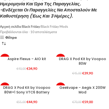
Ημερομηνία Και Ώρα Της Παραγγελίας.
-Ενδέχεται Οι Παραγγελίες Να Αποσταλούν Με
Καθυστέρηση (έως Και 3 Ημέρες).
Αρχική σελίδα
Black Friday
Black Friday Mods
Προβάλλονται όλα - 10 αποτελέσματα
Φίλτρα
Aspire Flexus – AIO kit
DRAG X Pod Kit by Voopoo
-13%
-11%
80W
€
34,90
€
40,00
€
39,90
€
45,00
DRAG X Pod Kit by Voopoo
Geekvape – Aegis X 200W
-18%
-16%
80W+1 Sony VTC6 Battery
Mod
SOLD
OUT
€
44,90
€
59,00
€
55,00
€
70,00