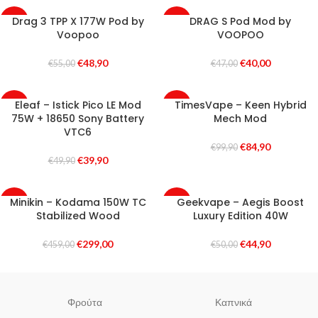
Drag 3 TPP X 177W Pod by
DRAG S Pod Mod by
-11%
-15%
Voopoo
VOOPOO
SOLD
SOLD
OUT
OUT
€
48,90
€
40,00
€
55,00
€
47,00
Eleaf – Istick Pico LE Mod
TimesVape – Keen Hybrid
-20%
-15%
75W + 18650 Sony Battery
Mech Mod
SOLD
SOLD
VTC6
OUT
OUT
€
84,90
€
99,90
€
39,90
€
49,90
Minikin – Kodama 150W TC
Geekvape – Aegis Boost
-35%
-10%
Stabilized Wood
Luxury Edition 40W
SOLD
SOLD
OUT
OUT
€
299,00
€
44,90
€
459,00
€
50,00
Φρούτα
Καπνικά