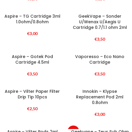
Aspire – TG Cartridge 3ml
GeekVape – Sonder
1.0ohm/0.8ohm
U/Wenax U/Aegis U
Cartridge 0.7/1.1 ohm 2ml
€
3,00
€
3,50
Aspire – Gotek Pod
Vaporesso – Eco Nano
Cartridge 4.5ml
Cartridge
€
3,50
€
3,50
Aspire – Vilter Paper Filter
Innokin – Klypse
Drip Tip 10pcs
Replacement Pod 2ml
0.8ohm
€
2,50
€
3,00
Aspire – Vilter Pods 2ml
Geekvape – Zeus Sub Ohm
-22%