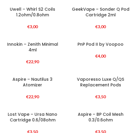
Uwell – Whirl S2 Coils
GeekVape – Sonder Q Pod
1.2ohm/0.8ohm
Cartridge 2ml
€
3,00
€
3,00
Innokin – Zenith Minimal
PnP Pod II by Voopoo
4ml
€
4,00
€
22,90
Aspire – Nautilus 3
Vaporesso Luxe Q/QS
Atomizer
Replacement Pods
€
22,90
€
3,50
Lost Vape – Ursa Nano
Aspire – BP Coil Mesh
Cartridge 0.6/08ohm
0.3/0.6ohm
€
3,50
€
3,50