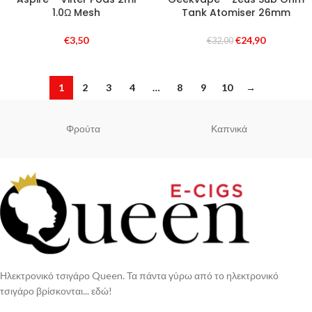
1.0Ω Mesh
Tank Atomiser 26mm
€
3,50
€
24,90
€
32,00
1
2
3
4
…
8
9
10
→
Φρούτα
Καπνικά
Ηλεκτρονικό τσιγάρο Queen. Τα πάντα γύρω από το ηλεκτρονικό
τσιγάρο βρίσκονται... εδώ!