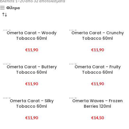
Βλέπετε 1–20 από 32 αποτελέσματα
Φίλτρα
SOLD
SOLD
Omerta Carat – Woody
Omerta Carat – Crunchy
OUT
OUT
Tobacco 60ml
Tobacco 60ml
€
11,90
€
11,90
SOLD
SOLD
Omerta Carat – Buttery
Omerta Carat – Fruity
OUT
OUT
Tobacco 60ml
Tobacco 60ml
€
11,90
€
11,90
SOLD
SOLD
Omerta Carat – Silky
Omerta Waves – Frozen
OUT
OUT
Tobacco 60ml
Berries 120ml
€
11,90
€
14,50