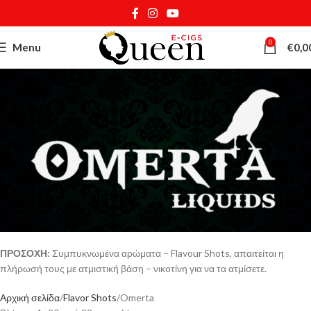
0
Menu
€
0,0
ΠΡΟΣΟΧΗ:
Συμπυκνωμένα αρώματα – Flavour Shots, απαιτείται η
πλήρωσή τους με ατμιστική βάση – νικοτίνη για να τα ατμίσετε.
Αρχική σελίδα
Flavor Shots
Omerta