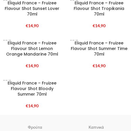
SOLD
SOLD
Eliquid France – Fruizee
Eliquid France – Fruizee
OUT
OUT
Flavour Shot Sunset Lover
Flavour Shot Tropikania
70ml
70ml
€
14,90
€
14,90
SOLD
SOLD
Eliquid France – Fruizee
Eliquid France – Fruizee
OUT
OUT
Flavour Shot Lemon
Flavour Shot Summer Time
Orange Mandarine 70ml
70ml
€
14,90
€
14,90
SOLD
Eliquid France – Fruizee
OUT
Flavour Shot Bloody
Summer 70ml
€
14,90
Φρούτα
Καπνικά