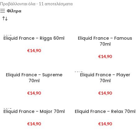
Προβάλλονται όλα - 11 αποτελέσματα
Φίλτρα
SOLD
Eliquid France – Riggs 60ml
Eliquid France – Famous
OUT
70ml
€
14,90
€
14,90
SOLD
Eliquid France – Supreme
Eliquid France – Player
OUT
70ml
70ml
€
14,90
€
14,90
SOLD
Eliquid France – Major 70ml
Eliquid France – Relax 70ml
OUT
€
14,90
€
14,90