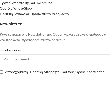
Τρόποι Αποστολής και Πληρωμής
Όροι Χρήσης e-Shop
Πολιτική Ασφάλειας Προσωπικών Δεδομένων
Newsletter
Κάνε εγγραφή στο Newsletter της Queen για να μαθαίνεις πρώτος για
νέα προϊόντα, προσφορές και πολλά ακόμη!
Email address:
Αποδέχομαι την Πολιτική Απορρήτου και τους Όρους Χρήσης της
queen-ecigs.gr
Queen - Ecigs
2020 Made with ❤ by
Vendo
.