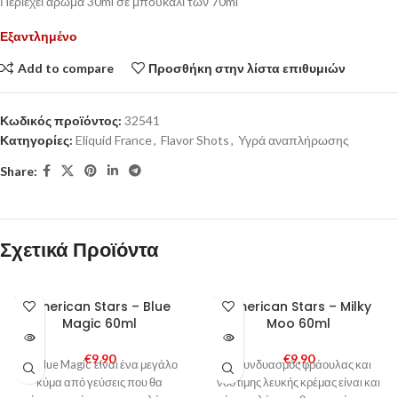
Περιέχει άρωμα 30ml σε μπουκάλι των 70ml
Εξαντλημένο
Add to compare
Προσθήκη στην λίστα επιθυμιών
Κωδικός προϊόντος:
32541
Κατηγορίες:
Eliquid France
,
Flavor Shots
,
Υγρά αναπλήρωσης
Share:
Σχετικά Προϊόντα
SOLD
SOLD
American Stars – Blue
American Stars – Milky
OUT
OUT
Magic 60ml
Moo 60ml
€
9,90
€
9,90
Το Blue Magic είναι ένα μεγάλο
Ο συνδυασμός φράουλας και
κύμα από γεύσεις που θα
νόστιμης λευκής κρέμας είναι και