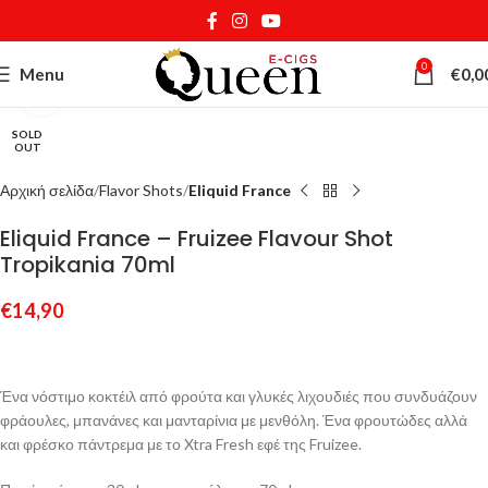
0
Menu
€
0,0
Κάντε κλικ για μεγέθυνση
SOLD
OUT
Αρχική σελίδα
Flavor Shots
Eliquid France
Eliquid France – Fruizee Flavour Shot
Tropikania 70ml
€
14,90
Ένα νόστιμο κοκτέιλ από φρούτα και γλυκές λιχουδιές που συνδυάζουν
φράουλες, μπανάνες και μανταρίνια με μενθόλη. Ένα φρουτώδες αλλά
και φρέσκο πάντρεμα με το Xtra Fresh εφέ της Fruizee.