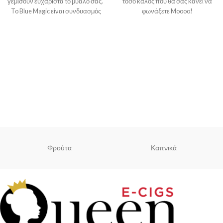
γεμίσουν ευχάριστα το μυαλό σας.
τόσο καλός που θα σας κάνει να
To Blue Magic είναι συνδυασμός
φωνάξετε Moooo!
μπλε
Φρούτα
Καπνικά