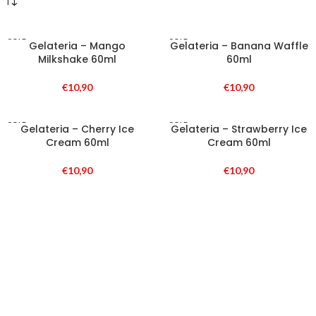
SOLD
SOLD
Gelateria – Mango
Gelateria – Banana Waffle
OUT
OUT
Milkshake 60ml
60ml
€
10,90
€
10,90
SOLD
SOLD
Gelateria – Cherry Ice
Gelateria – Strawberry Ice
OUT
OUT
Cream 60ml
Cream 60ml
€
10,90
€
10,90