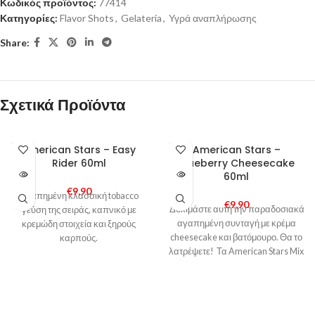
Κωδικός προϊόντος:
77414
Κατηγορίες:
Flavor Shots
,
Gelateria
,
Υγρά αναπλήρωσης
Share:
Σχετικά Προϊόντα
SOLD
SOLD
American Stars – Easy
American Stars –
OUT
OUT
Rider 60ml
Blueberry Cheesecake
60ml
€
9,90
Αγαπημένη κλασσική tobacco
€
9,90
Δοκιμάστε αυτή την παραδοσιακά
γεύση της σειράς, καπνικό με
αγαπημένη συνταγή με κρέμα
κρεμώδη στοιχεία και ξηρούς
cheesecake και βατόμουρο. Θα το
καρπούς.
λατρέψετε! Τα American Stars Mix
& Vape αποτελούνται