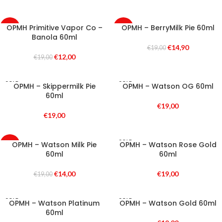
OPMH Primitive Vapor Co –
OPMH – BerryMilk Pie 60ml
-37%
-22%
Banola 60ml
SOLD
SOLD
€
14,90
€
19,00
OUT
OUT
€
12,00
€
19,00
SOLD
SOLD
OPMH – Skippermilk Pie
OPMH – Watson OG 60ml
OUT
OUT
60ml
€
19,00
€
19,00
SOLD
OPMH – Watson Milk Pie
OPMH – Watson Rose Gold
-26%
OUT
60ml
60ml
SOLD
OUT
€
14,00
€
19,00
€
19,00
SOLD
SOLD
OPMH – Watson Platinum
OPMH – Watson Gold 60ml
OUT
OUT
60ml