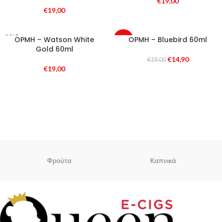
€
19,00
€
19,00
SOLD
OPMH – Watson White
OPMH – Bluebird 60ml
-22%
OUT
Gold 60ml
SOLD
€
14,90
€
19,00
OUT
€
19,00
Φρούτα
Καπνικά