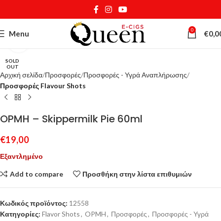
0
Menu
€
0,0
Κάντε κλικ για μεγέθυνση
SOLD
OUT
Αρχική σελίδα
Προσφορές
Προσφορές - Υγρά Αναπλήρωσης
Προσφορές Flavour Shots
OPMH – Skippermilk Pie 60ml
€
19,00
Εξαντλημένο
Add to compare
Προσθήκη στην λίστα επιθυμιών
Κωδικός προϊόντος:
12558
Κατηγορίες:
Flavor Shots
,
OPMH
,
Προσφορές
,
Προσφορές - Υγρά