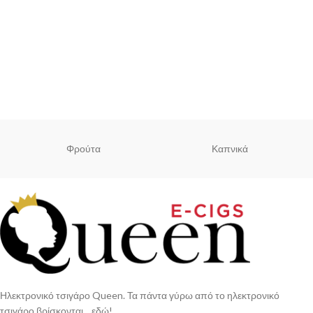
Φρούτα
Καπνικά
Ηλεκτρονικό τσιγάρο Queen. Τα πάντα γύρω από το ηλεκτρονικό
τσιγάρο βρίσκονται... εδώ!