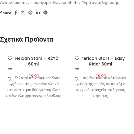
Αναπλήρωσης
,
Προσφορές Flavour Shots
,
Υγρά αναπλήρωσης
Share:
Σχετικά Προϊόντα
SOLD
SOLD
American Stars – R2Y2
American Stars – Easy
OUT
OUT
60ml
Rider 60ml
€
9,90
€
9,90
Το R2Y2 από την American Stars
Αγαπημένη κλασσική tobacco
της flavourtec, είναι ένα γλυκό
γεύση της σειράς, καπνικό με
καπνικό με μια δόση καραμέλας
κρεμώδη στοιχεία και ξηρούς
και ένα ελαφρύ άγγιγμα βανίλιας.
καρπούς.
Η