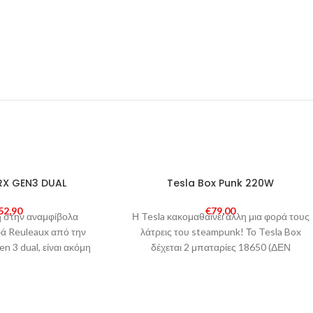
SOLD
RX GEN3 DUAL
Tesla Box Punk 220W
OUT
52,90
€
79,00
 στην αναμφίβολα
Η Tesla κακομαθαίνει άλλη μια φορά τους
ρά Reuleaux από την
λάτρεις του steampunk! Το Tesla Box
n 3 dual, είναι ακόμη
δέχεται 2 μπαταρίες 18650 (ΔΕΝ
ερο από τα
συμπεριλαμβάνονται), φτάνει