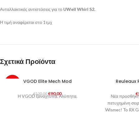
Ανταλλακτικές αντιστάσεις για το
UWell Whirl S2.
Η τιμή αναφέρεται στο 1τμχ
Σχετικά Προϊόντα
SOLD
VGOD Elite Mech Mod
Reuleaux 
-25%
OUT
€
90,00
€
€
120,00
Η VGOD ξαναχτυπά. Αλύπητα.
Νέα προσθήκη
HOT
πετυχημένη σει
Wismec! Το RX Ge
μικρότ