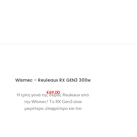
SOLD
Wismec – Reuleaux RX GEN3 300w
Arctic Do
-28%
OUT
Squ
€
69,00
Η τρίτη γενιά της σειράς Reuleaux από
SOLD
€
OUT
Η Arctic Dolph
την Wismec! Τo RX Gen3 είναι
Και εμείς την 
μικρότερο, ελαφρύτερο και πιο
εργονομικό από τους προκάτοχούς του.