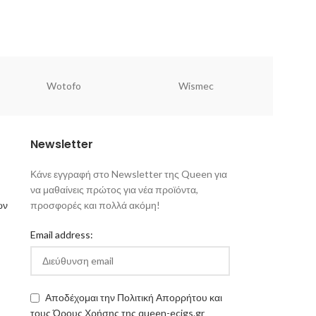
Wotofo
Wismec
Newsletter
Κάνε εγγραφή στο Newsletter της Queen για
να μαθαίνεις πρώτος για νέα προϊόντα,
ων
προσφορές και πολλά ακόμη!
Email address:
Αποδέχομαι την Πολιτική Απορρήτου και
τους Όρους Χρήσης της queen-ecigs.gr