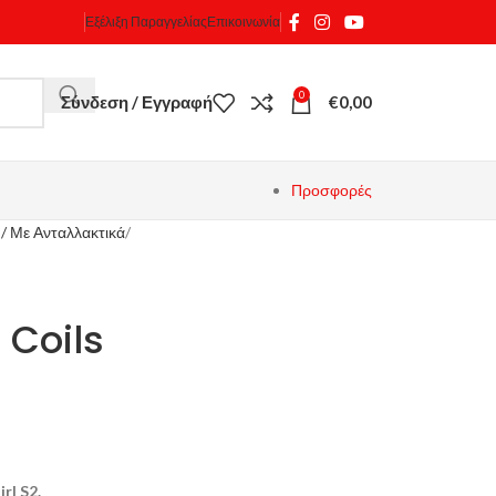
Εξέλιξη Παραγγελίας
Επικοινωνία
0
Σύνδεση / Εγγραφή
€
0,00
Προσφορές
/ Με Ανταλλακτικά
 Coils
rl S2.