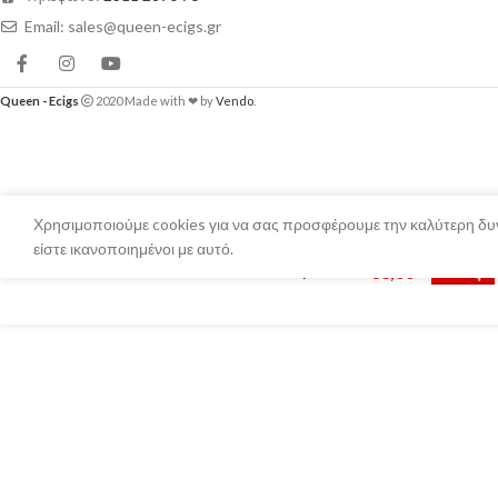
Email: sales@queen-ecigs.gr
Queen - Ecigs
2020 Made with ❤ by
Vendo
.
Χρησιμοποιούμε cookies για να σας προσφέρουμε την καλύτερη δυν
είστε ικανοποιημένοι με αυτό.
Uwell – Whirl S2 Coils 1.2ohm/0.8ohm
€
3,00
Επιλέξτε