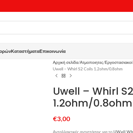
γορών
Καταστήματα
Επικοινωνία
Αρχική σελίδα
Ατμοποιητες
Εργοστασιακοί 
Uwell – Whirl S2 Coils 1.2ohm/0.8ohm
Uwell – Whirl S2
1.2ohm/0.8ohm
€
3,00
Ανταλλακτικές αντιστάσεις για το
UWell Whi