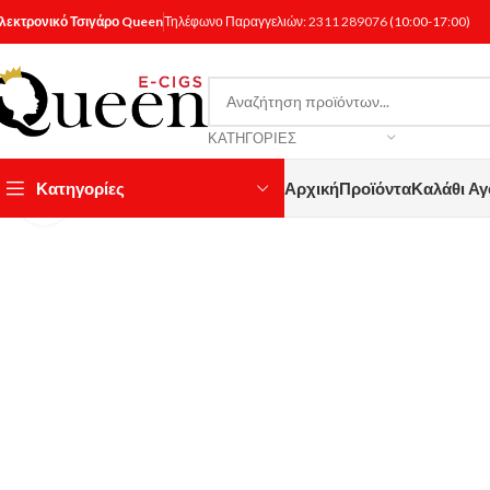
λεκτρονικό Τσιγάρο Queen
Τηλέφωνο Παραγγελιών:
2311 289076
(10:00-17:00)
ΚΑΤΗΓΟΡΊΕΣ
Κατηγορίες
Αρχική
Προϊόντα
Καλάθι Α
Κάντε κλικ για μεγέθυνση