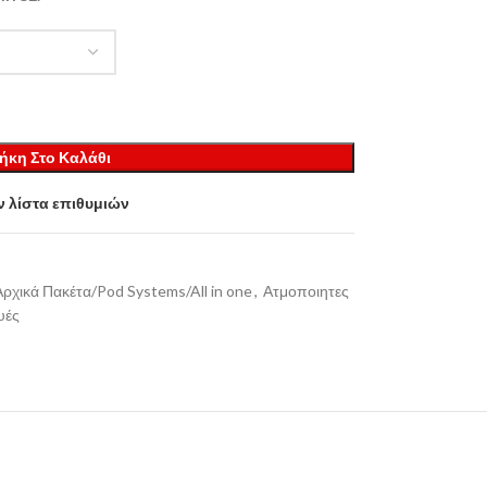
ήκη Στο Καλάθι
 λίστα επιθυμιών
Αρχικά Πακέτα/Pod Systems/All in one
,
Ατμοποιητες
υές