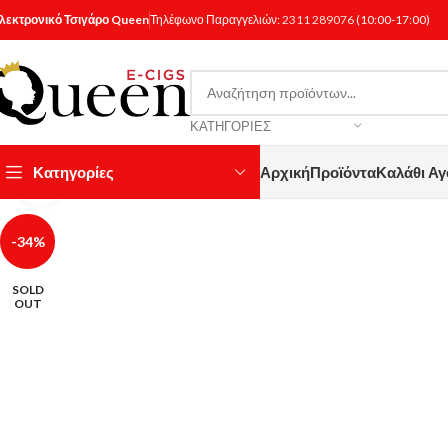
λεκτρονικό Τσιγάρο Queen
Τηλέφωνο Παραγγελιών:
2311 289076
(10:00-17:00)
ΚΑΤΗΓΟΡΊΕΣ
Κατηγορίες
Αρχική
Προϊόντα
Καλάθι Α
Κάντε κλικ για μεγέθυνση
-34%
SOLD
OUT