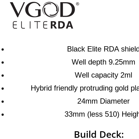
Black Elite RDA shiel
Well depth 9.25mm
Well capacity 2ml
Hybrid friendly protruding gold pl
24mm Diameter
33mm (less 510) Heig
Build Deck: