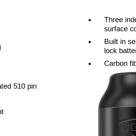
Three ind
surface co
Built in se
d
lock batte
Carbon fi
ated 510 pin
ht