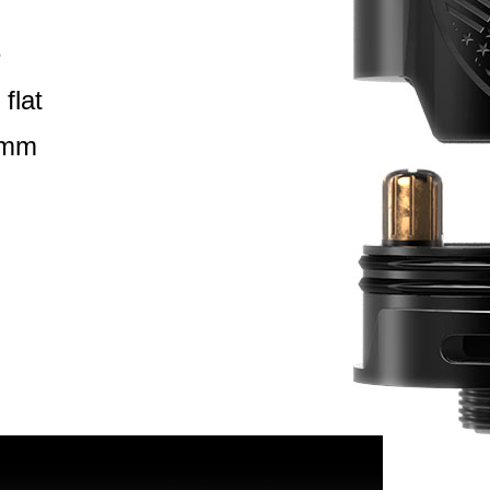
e
 flat
1mm