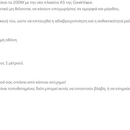
τάνει τα 200W με την νέα πλακέτα AS της GeekVape.
θεκτικό μη θέλοντας να κάνουν υποχωρήσεις σε ομορφιά και μέγεθος.
ευή του, ώστε να επιτευχθεί η αδιαβροχοποίηση και η ανθεκτικότητα μαζ
ωμη οθόνη
ος 1 μέτρου).
 mod σας σπάσει από κάποιο ατύχημα!
 είναι τοποθετημένες διότι μπορεί αυτές να υποστούν βλάβη, ή να επηρ