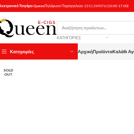
λεκτρονικό Τσιγάρο Queen
Τηλέφωνο Παραγγελιών:
2311 289076
(10:00-17:00)
ΚΑΤΗΓΟΡΊΕΣ
Κατηγορίες
Αρχική
Προϊόντα
Καλάθι Α
Κάντε κλικ για μεγέθυνση
SOLD
OUT