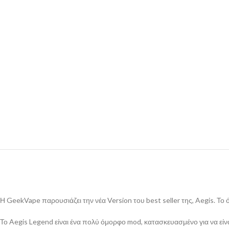
Η GeekVape παρουσιάζει την νέα Version του best seller της, Aegis. Το
Το Aegis Legend είναι ένα πολύ όμορφο mod, κατασκευασμένο για να είνα