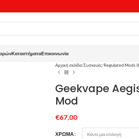
γορών
Καταστήματα
Επικοινωνία
Αρχική σελίδα
Συσκευές
Regulated Mods (
Geekvape Aegi
Mod
€
67,00
ΧΡΏΜΑ