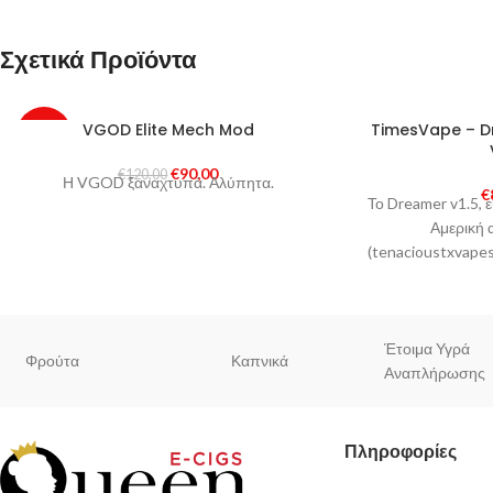
Σχετικά Προϊόντα
SOLD
VGOD Elite Mech Mod
TimesVape – 
-25%
OUT
€
90,00
€
120,00
Η VGOD ξαναχτυπά. Αλύπητα.
HOT
€
Το Dreamer v1.5, 
Αμερική 
(tenacioustxvape
από την TimesVap
μηχα
Έτοιμα Υγρά
Φρούτα
Καπνικά
Αναπλήρωσης
Πληροφορίες