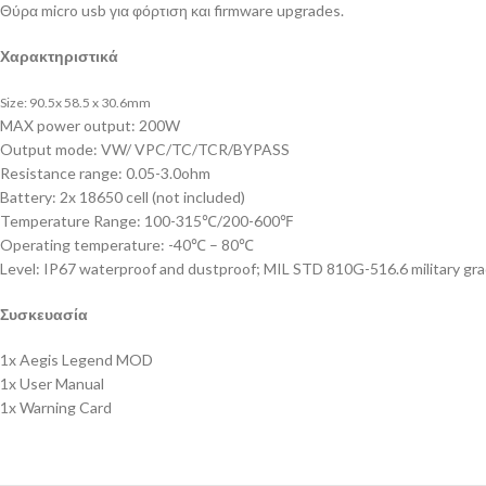
Θύρα micro usb για φόρτιση και firmware upgrades.
Χαρακτηριστικά
Size: 90.5x 58.5 x 30.6mm
MAX power output: 200W
Output mode: VW/ VPC/TC/TCR/BYPASS
Resistance range: 0.05-3.0ohm
Battery: 2x 18650 cell (not included)
Temperature Range: 100-315℃/200-600℉
Operating temperature: -40℃ – 80℃
Level: IP67 waterproof and dustproof; MIL STD 810G-516.6 military gr
Συσκευασία
1x Aegis Legend MOD
1x User Manual
1x Warning Card