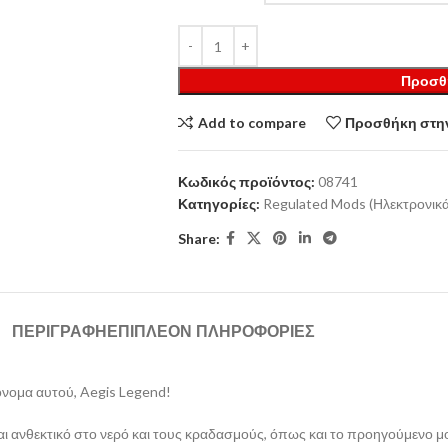
Προσθ
Add to compare
Προσθήκη στην
Κωδικός προϊόντος:
08741
Κατηγορίες:
Regulated Mods (Ηλεκτρονικά
Share:
ΠΕΡΙΓΡΑΦΉ
ΕΠΙΠΛΈΟΝ ΠΛΗΡΟΦΟΡΊΕΣ
 όνομα αυτού, Aegis Legend!
ι ανθεκτικό στο νερό και τους κραδασμούς, όπως και το προηγούμενο μον