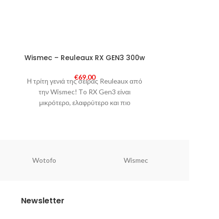
SOLD
Wismec – Reuleaux RX GEN3 300w
Hugo Vapor
-17%
OUT
€
69,00
€
Η τρίτη γενιά της σειράς Reuleaux από
SOLD
Το Boxer από 
OUT
την Wismec! Τo RX Gen3 είναι
ηλεκτρονι
μικρότερο, ελαφρύτερο και πιο
μπατα
εργονομικό από τους προκάτοχούς του.
συμπεριλαμβ
Wotofo
Wismec
Newsletter