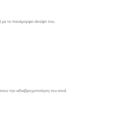
ί με το πανέμορφο design του.
εάσουν την αδιαβροχοποίηση του mod.