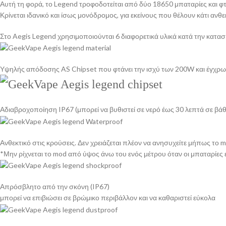
Αυτή τη φορά, το Legend τροφοδοτείται από δύο 18650 μπαταρίες και φ
Κρίνεται ιδανικό και ίσως μονόδρομος, για εκείνους που θέλουν κάτι αν
Στο Aegis Legend χρησιμοποιούνται 6 διαφορετικά υλικά κατά την κατασκ
Υψηλής απόδοσης AS Chipset που φτάνει την ισχύ των 200W και έγχρ
Αδιαβροχοποίηση IP67 (μπορεί να βυθιστεί σε νερό έως 30 λεπτά σε βάθ
Ανθεκτικό στις κρούσεις. Δεν χρειάζεται πλέον να ανησυχείτε μήπως το
*Μην ρίχνεται το mod από ύψος άνω του ενός μέτρου όταν οι μπαταρίες
Απρόσβλητο από την σκόνη (IP67)
μπορεί να επιβιώσει σε βρώμικο περιβάλλον και να καθαριστεί εύκολα