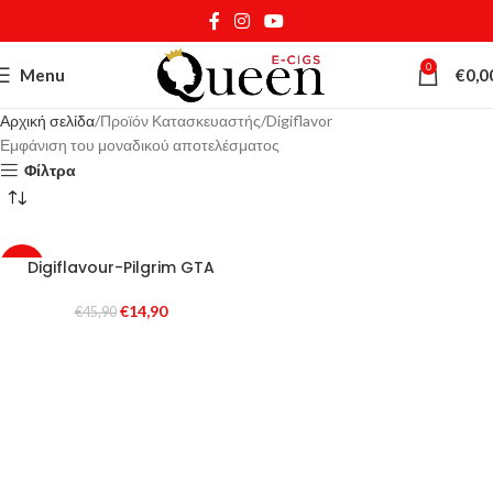
0
Menu
€
0,0
Αρχική σελίδα
Προϊόν Κατασκευαστής
Digiflavor
Εμφάνιση του μοναδικού αποτελέσματος
Φίλτρα
Digiflavour-Pilgrim GTA
-68%
SOLD
€
14,90
€
45,90
OUT