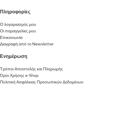
Πληροφορίες
Ο λογαριασμός μου
Οι παραγγελίες μου
Επικοινωνία
Διαγραφή από το Newsletter
Ενημέρωση
Τρόποι Αποστολής και Πληρωμής
Όροι Χρήσης e-Shop
Πολιτική Ασφάλειας Προσωπικών Δεδομένων
Newsletter
Κάνε εγγραφή στο Newsletter της Queen για να μαθαίνεις πρώτος για
νέα προϊόντα, προσφορές και πολλά ακόμη!
Email address: