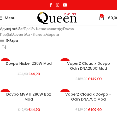
0
Menu
€
0,0
Αρχική σελίδα
Προϊόν Κατασκευαστής
Dovpo
Προβάλλονται όλα - 8 αποτελέσματα
Φίλτρα
Dovpo Nickel 230W Mod
VaperZ Cloud x Dovpo
-18%
-21%
Odin DNA250C Mod
SOLD
SOLD
€
44,90
€
54,90
OUT
OUT
€
149,00
€
189,00
Dovpo MVV II 280W Box
VaperZ Cloud x Dovpo –
-10%
-21%
Mod
Odin DNA75C Mod
SOLD
SOLD
OUT
OUT
€
44,90
€
109,90
€
49,90
€
139,90