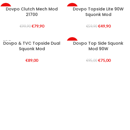
Dovpo Clutch Mech Mod
Dovpo Topside Lite 90W
-20%
-17%
21700
Squonk Mod
SOLD
SOLD
OUT
OUT
€
79,90
€
49,90
€
99,90
€
59,90
SOLD
Dovpo & TVC Topside Dual
Dovpo Top Side Squonk
-21%
OUT
Squonk Mod
Mod 90W
SOLD
OUT
€
89,00
€
75,00
€
95,00