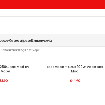
γορών
Καταστήματα
Επικοινωνία
 Κατασκευαστής
Lost Vape
SOLD
250C Box Mod By
Lost Vape – Grus 100W Vape Box
OUT
t Vape
Mod
53,90
€
44,90