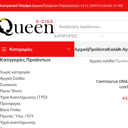
λεκτρονικό Τσιγάρο Queen
Τηλέφωνο Παραγγελιών:
2311 289076
(10:00-17:00)
ΚΑΤΗΓΟΡΊΕΣ
Κατηγορίες
Αρχική
Προϊόντα
Καλάθι Α
Κατηγορίες Προϊόντων
Αρχική σελίδα
Προϊόν
Χωρίς κατηγορία
Αρχική Σελίδα
SOLD
Centaurus DNA
Συσκευές
OUT
Los
Flavor Shots
Υγρά Αναπλήρωσης (TPD)
€
1
Προσφορές
Black Friday
Πρώτες Ύλες / DIY
Υγρά αναπλήρωσης