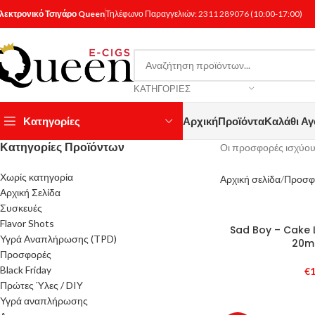
λεκτρονικό Τσιγάρο Queen
Τηλέφωνο Παραγγελιών:
2311 289076
(10:00-17:00)
ΚΑΤΗΓΟΡΊΕΣ
Κατηγορίες
Αρχική
Προϊόντα
Καλάθι Α
Κατηγορίες Προϊόντων
Οι προσφορές ισχύου
Χωρίς κατηγορία
Αρχική σελίδα
Προσφ
Αρχική Σελίδα
Συσκευές
Flavor Shots
Sad Boy – Cake 
Υγρά Αναπλήρωσης (TPD)
20m
Προσφορές
Black Friday
€
1
Πρώτες Ύλες / DIY
Υγρά αναπλήρωσης