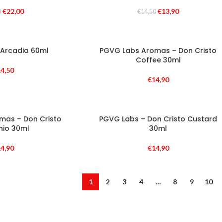
€
22,00
€
13,90
0
€
14,50
 Arcadia 60ml
PGVG Labs Aromas – Don Cristo
Coffee 30ml
4,50
€
14,90
mas – Don Cristo
PGVG Labs – Don Cristo Custard
hio 30ml
30ml
4,90
€
14,90
1
2
3
4
…
8
9
10