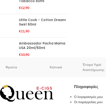
Tobacco 60ml
€
12,90
Little Cook - Cotton Dream
Swirl 60ml
€
11,90
Ambassador Pacha Mama
USA 20ml/60ml
€
10,90
Έτοιμα Υγρά
Φρούτα
Καπνικά
Αναπλήρωσης
Πληροφορίες
Ο λογαριασμός μου
Οι παραγγελίες μου