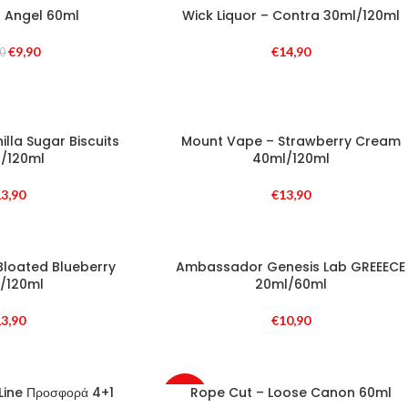
 Angel 60ml
Wick Liquor – Contra 30ml/120ml
€
9,90
€
14,90
00
lla Sugar Biscuits
Mount Vape – Strawberry Cream
/120ml
40ml/120ml
3,90
€
13,90
Bloated Blueberry
Ambassador Genesis Lab GREEECE
/120ml
20ml/60ml
3,90
€
10,90
Line Προσφορά 4+1
Rope Cut – Loose Canon 60ml
-4%