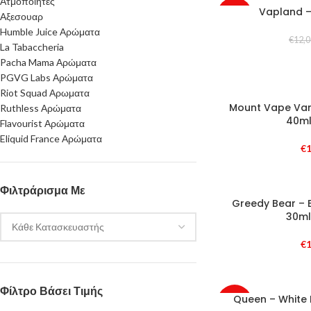
Ατμοποιητες
Vapland –
-18%
Αξεσουαρ
Humble Juice Αρώματα
€
12,
La Tabaccheria
Pacha Mama Αρώματα
PGVG Labs Αρώματα
Riot Squad Αρωματα
Mount Vape Vani
Ruthless Αρώματα
40ml
Flavourist Αρώματα
Eliquid France Αρώματα
€
1
Φιλτράρισμα Με
Greedy Bear – 
30ml
€
1
Φίλτρο Βάσει Τιμής
Queen – White 
-20%