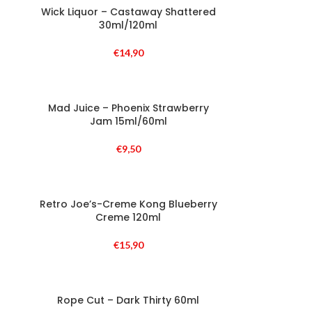
Wick Liquor – Castaway Shattered
30ml/120ml
€
14,90
Mad Juice – Phoenix Strawberry
Jam 15ml/60ml
€
9,50
Retro Joe’s-Creme Kong Blueberry
Creme 120ml
€
15,90
Rope Cut – Dark Thirty 60ml