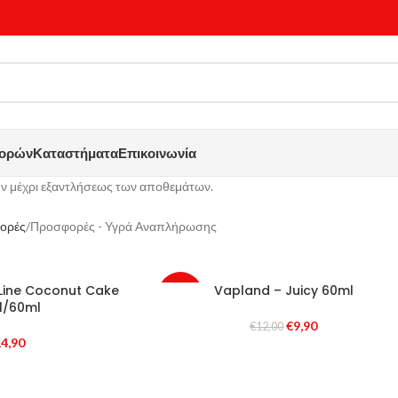
γορών
Καταστήματα
Επικοινωνία
ν μέχρι εξαντλήσεως των αποθεμάτων.
ορές
Προσφορές - Υγρά Αναπλήρωσης
Line Coconut Cake
Vapland – Juicy 60ml
-18%
l/60ml
€
9,90
€
12,00
4,90