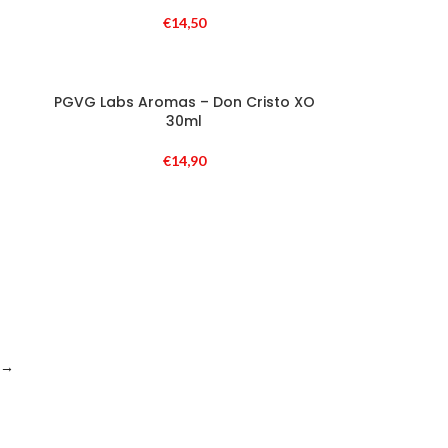
€
14,50
PGVG Labs Aromas – Don Cristo XO
30ml
€
14,90
→