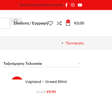
Εξέλιξη Παραγγελίας
Επικοινωνία
0
Σύνδεση / Εγγραφή
€
0,00
Προσφορές
Vapland – Greed 60ml
-18%
€
9,90
€
12,00