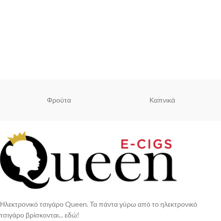
Φρούτα
Καπνικά
Ηλεκτρονικό τσιγάρο Queen. Τα πάντα γύρω από το ηλεκτρονικό
τσιγάρο βρίσκονται... εδώ!