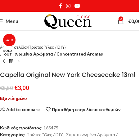
0
Menu
€
0,0
Κάντε κλικ για μεγέθυνση
-45%
Αρχική σελίδα
Πρώτες Ύλες / DIY
SOLD
Συμπυκνωμένα Αρώματα / Concentrated Aromas
OUT
Capella Original New York Cheesecake 13ml
€
3,00
€
5,50
Εξαντλημένο
Add to compare
Προσθήκη στην λίστα επιθυμιών
Κωδικός προϊόντος:
165475
Κατηγορίες:
Πρώτες Ύλες / DIY
,
Συμπυκνωμένα Αρώματα /