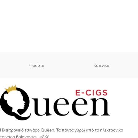
Φρούτα
Καπνικά
Ηλεκτρονικό τσιγάρο Queen. Τα πάντα γύρω από το ηλεκτρονικό
τσιγάρο βρίσκονται... εδώ!