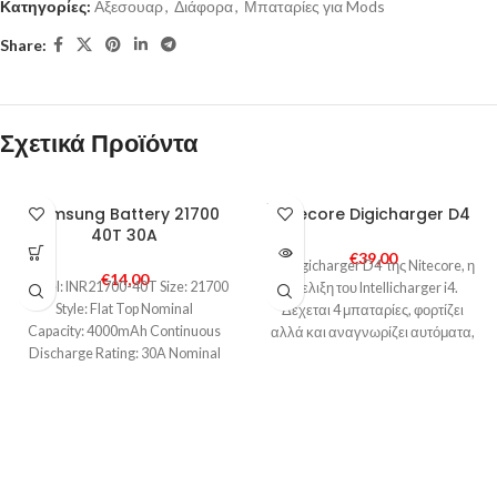
Κατηγορίες:
Αξεσουαρ
,
Διάφορα
,
Μπαταρίες για Mods
Share:
Σχετικά Προϊόντα
SOLD
Samsung Battery 21700
Nitecore Digicharger D4
OUT
40T 30A
€
39,00
O Digicharger D4 της Nitecore, η
€
14,00
Model: INR21700-40T Size: 21700
εξελιξη του Intellicharger i4.
Style: Flat Top Nominal
Δέχεται 4 μπαταρίες, φορτίζει
Capacity: 4000mAh Continuous
αλλά και αναγνωρίζει αυτόματα,
Discharge Rating: 30A Nominal
για να
Voltage: 3.6v Protected: No
Rechargeable: Yes Approximate