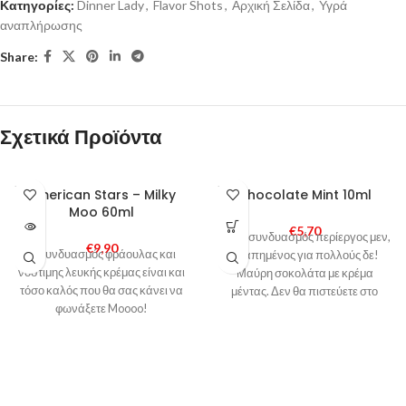
Κατηγορίες:
Dinner Lady
,
Flavor Shots
,
Αρχική Σελίδα
,
Υγρά
αναπλήρωσης
Share:
Σχετικά Προϊόντα
SOLD
SOLD
American Stars – Milky
Chocolate Mint 10ml
OUT
OUT
Moo 60ml
€
5,70
Ένας συνδυασμός περίεργος μεν,
€
9,90
Ο συνδυασμός φράουλας και
αγαπημένος για πολλούς δε!
νόστιμης λευκής κρέμας είναι και
Μαύρη σοκολάτα με κρέμα
τόσο καλός που θα σας κάνει να
μέντας. Δεν θα πιστεύετε στο
φωνάξετε Moooo!
πόσο νόστιμο είναι!