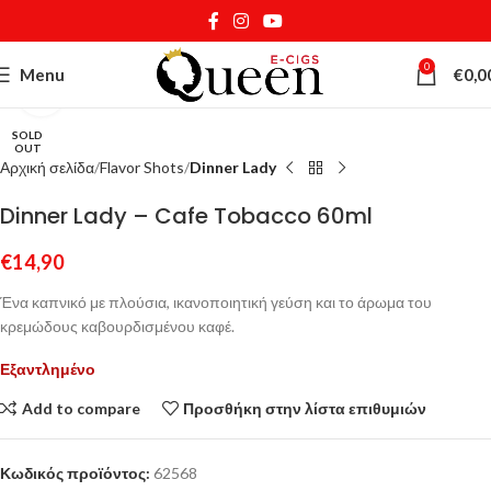
0
Menu
€
0,0
Κάντε κλικ για μεγέθυνση
SOLD
OUT
Αρχική σελίδα
Flavor Shots
Dinner Lady
Dinner Lady – Cafe Tobacco 60ml
€
14,90
Ένα καπνικό με πλούσια, ικανοποιητική γεύση και το άρωμα του
κρεμώδους καβουρδισμένου καφέ.
Εξαντλημένο
Add to compare
Προσθήκη στην λίστα επιθυμιών
Κωδικός προϊόντος:
62568