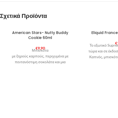
Σχετικά Προϊόντα
SOLD
American Stars- Nutty Buddy
Eliquid Franc
OUT
Cookie 60ml
€
Το εξωτικό Supre
€
9,90
Μπισκότα
τώρα και σε έκδο
με ξηρούς καρπούς, περιχυμένα με
Καπνός, μπισκότο
πεντανόστιμη σοκολάτα και μια
δόση βανίλιας, χωρίς όμως τις θερμίδες!