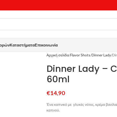
γορών
Καταστήματα
Επικοινωνία
Αρχική σελίδα
Flavor Shots
Dinner Lady
Di
Dinner Lady – 
60ml
€
14,90
Ένα καπνικό με γλυκές νότες, κρέμα βανίλι
καπνού.