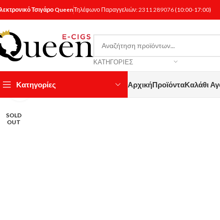
λεκτρονικό Τσιγάρο Queen
Τηλέφωνο Παραγγελιών:
2311 289076
(10:00-17:00)
ΚΑΤΗΓΟΡΊΕΣ
Κατηγορίες
Αρχική
Προϊόντα
Καλάθι Α
Κάντε κλικ για μεγέθυνση
SOLD
OUT