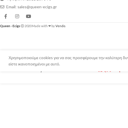
Email: sales@queen-ecigs.gr
Queen - Ecigs
2020 Made with ❤ by
Vendo
.
Χρησιμοποιούμε cookies για να σας προσφέρουμε την καλύτερη δυν
είστε ικανοποιημένοι με αυτό.
Dinner Lady – Caramel Tobacco 60ml
€
14,90
Εξαντ