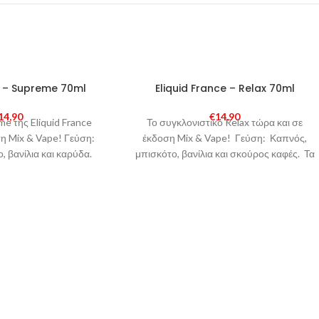
e – Supreme 70ml
Eliquid France – Relax 70ml
14,90
€
14,90
me της Eliquid France
Το συγκλονιστικό Relax τώρα και σε
ση Mix & Vape! Γεύση:
έκδοση Mix & Vape! Γεύση: Καπνός,
, βανίλια και καρύδα.
μπισκότο, βανίλια και σκούρος καφές. Τα
Τα
Eliquid France