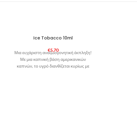
SOLD
SOLD
Ice Tobacco 10ml
Extr
OUT
OUT
€
5,70
Μια ευχάριστη αναζωογονητική έκπληξη!
Φρουτένι
Με μια καπνική βάση αμερικανικών
αδιαμφισβ
καπνών, το υγρό διανθίζεται κυρίως με
ενε
φρούτα, καραμέλα και μια δόση μέντας.
Το αποτέλεσμα; Σκανδαλιστικό!