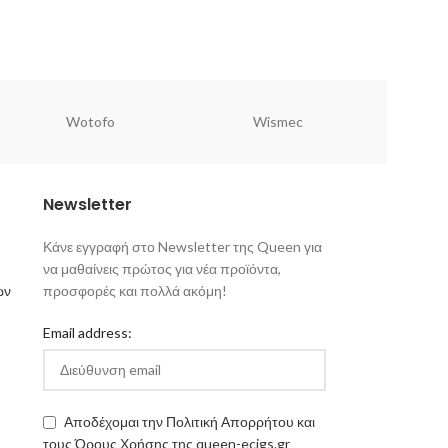
Wotofo
Wismec
Newsletter
Κάνε εγγραφή στο Newsletter της Queen για
να μαθαίνεις πρώτος για νέα προϊόντα,
ων
προσφορές και πολλά ακόμη!
Email address:
Αποδέχομαι την Πολιτική Απορρήτου και
τους Όρους Χρήσης της queen-ecigs.gr