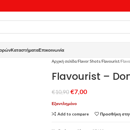
γορών
Καταστήματα
Επικοινωνία
Αρχική σελίδα
Flavor Shots
Flavourist
Flav
Flavourist – Do
€
7,00
€
10,90
Εξαντλημένο
Add to compare
Προσθήκη στην