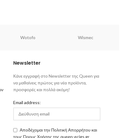
Wotofo
Wismec
Newsletter
Κάνε εγγραφή στο Newsletter της Queen για
να μαθαίνεις πρώτος για νέα προϊόντα,
ων
προσφορές και πολλά ακόμη!
Email address:
Αποδέχομαι την Πολιτική Απορρήτου και
τους Όρους Χρήσης της queen-ecigs.gr