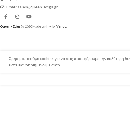
Email: sales@queen-ecigs.gr
Queen - Ecigs
2020 Made with ❤ by
Vendo
.
Χρησιμοποιούμε cookies για να σας προσφέρουμε την καλύτερη δυν
είστε ικανοποιημένοι με αυτό.
Flavourist – Donutella’s Day 70ml
€
7,00
Εξαντ
€
10,90