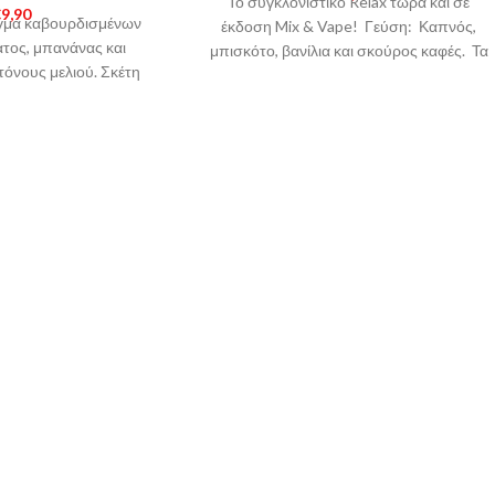
Το συγκλονιστικό Relax τώρα και σε
€
9,90
γμα καβουρδισμένων
έκδοση Mix & Vape! Γεύση: Καπνός,
ατος, μπανάνας και
μπισκότο, βανίλια και σκούρος καφές. Τα
τόνους μελιού. Σκέτη
Eliquid France
ican Stars Mix & Vape
ούνται από