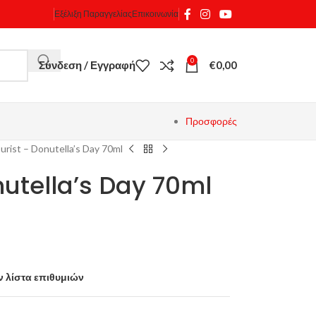
Εξέλιξη Παραγγελίας
Επικοινωνία
0
Σύνδεση / Εγγραφή
€
0,00
Προσφορές
ourist – Donutella’s Day 70ml
nutella’s Day 70ml
 λίστα επιθυμιών