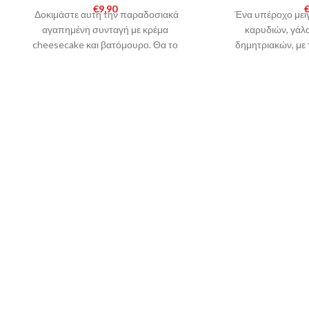
€
9,90
Δοκιμάστε αυτή την παραδοσιακά
Ένα υπέροχο μεί
αγαπημένη συνταγή με κρέμα
καρυδιών, γάλ
cheesecake και βατόμουρο. Θα το
δημητριακών, με 
λατρέψετε! Τα American Stars Mix &
αμαρτία! Τα Amer
Vape αποτελούνται
αποτελ