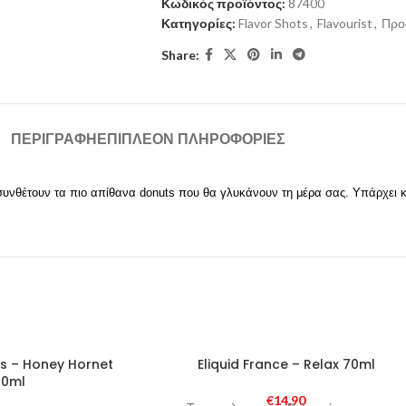
Κωδικός προϊόντος:
87400
Κατηγορίες:
Flavor Shots
,
Flavourist
,
Προ
Share:
ΠΕΡΙΓΡΑΦΉ
ΕΠΙΠΛΈΟΝ ΠΛΗΡΟΦΟΡΊΕΣ
υνθέτουν τα πιο απίθανα donuts που θα γλυκάνουν τη μέρα σας. Υπάρχει κα
s – Honey Hornet
Eliquid France – Relax 70ml
60ml
€
14,90