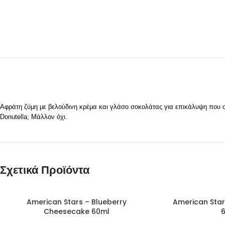
Αφράτη ζύμη με βελούδινη κρέμα και γλάσο σοκολάτας για επικάλυψη που σ
Donutella; Μάλλον όχι.
Σχετικά Προϊόντα
SOLD
SOLD
American Stars – Blueberry
American Star
OUT
OUT
Cheesecake 60ml