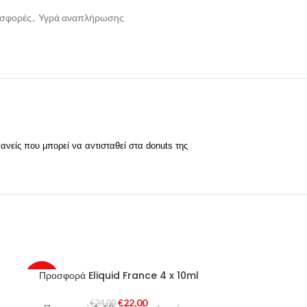
σφορές
,
Υγρά αναπλήρωσης
νείς που μπορεί να αντισταθεί στα donuts της
Προσφορά Eliquid France 4 x 10ml
7WW – Ha
-8%
-26%
€
22,00
€
24,00