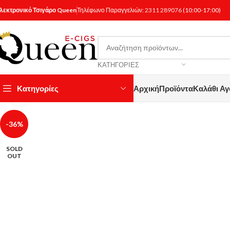
λεκτρονικό Τσιγάρο Queen
Τηλέφωνο Παραγγελιών:
2311 289076
(10:00-17:00)
ΚΑΤΗΓΟΡΊΕΣ
Κατηγορίες
Αρχική
Προϊόντα
Καλάθι Α
Κάντε κλικ για μεγέθυνση
-36%
SOLD
OUT