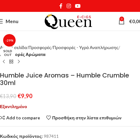
0
Menu
€
0,0
Κάντε κλικ για μεγέθυνση
-29%
Αρχική σελίδα
Προσφορές
Προσφορές - Υγρά Αναπλήρωσης
SOLD
Προσφορές Αρώματα
OUT
Humble Juice Aromas – Humble Crumble
30ml
€
9,90
€
13,90
Εξαντλημένο
Add to compare
Προσθήκη στην λίστα επιθυμιών
Κωδικός προϊόντος:
987411