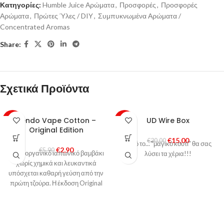
Κατηγορίες:
Humble Juice Αρώματα
,
Προσφορές
,
Προσφορές
Αρώματα
,
Πρώτες Ύλες / DIY
,
Συμπυκνωμένα Αρώματα /
Concentrated Aromas
Share:
Σχετικά Προϊόντα
Kendo Vape Cotton –
UD Wire Box
-51%
-50%
Original Edition
€
15,00
HOT
€
30,00
Αυτό το... "μαγικό κουτί" θα σας
€
2,90
€
5,90
100% οργανικό ιαπωνικό βαμβάκι
λύσει τα χέρια!!!
χωρίς χημικά και λευκαντικά
υπόσχεται καθαρή γεύση από την
πρώτη τζούρα. Η έκδοση Original
περιέχει 5 γραμμάρια βαμβακιού.