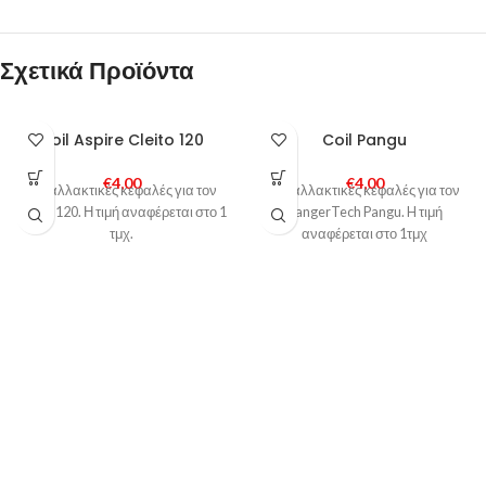
Σχετικά Προϊόντα
Coil Aspire Cleito 120
Coil Pangu
€
4,00
€
4,00
Ανταλλακτικές κεφαλές για τον
Ανταλλακτικές κεφαλές για τον
Cleito 120. Η τιμή αναφέρεται στο 1
KangerTech Pangu. H τιμή
τμχ.
αναφέρεται στο 1τμχ