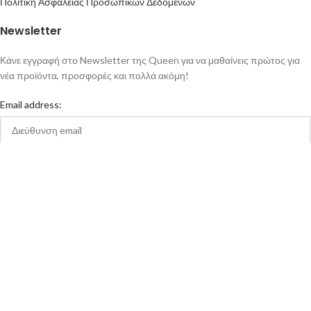
Πολιτική Ασφάλειας Προσωπικών Δεδομένων
Newsletter
Κάνε εγγραφή στο Newsletter της Queen για να μαθαίνεις πρώτος για
νέα προϊόντα, προσφορές και πολλά ακόμη!
Email address:
Αποδέχομαι την Πολιτική Απορρήτου και τους Όρους Χρήσης της
queen-ecigs.gr
Queen - Ecigs
2020 Made with ❤ by
Vendo
.