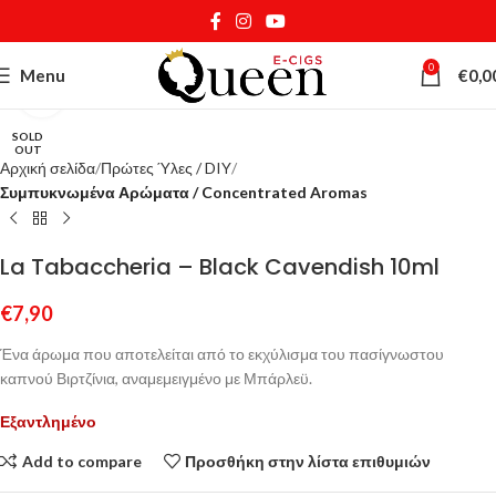
0
Menu
€
0,0
Κάντε κλικ για μεγέθυνση
SOLD
OUT
Αρχική σελίδα
Πρώτες Ύλες / DIY
Συμπυκνωμένα Αρώματα / Concentrated Aromas
La Tabaccheria – Black Cavendish 10ml
€
7,90
Ένα άρωμα που αποτελείται από το εκχύλισμα του πασίγνωστου
καπνού Βιρτζίνια, αναμεμειγμένο με Μπάρλεϋ.
Εξαντλημένο
Add to compare
Προσθήκη στην λίστα επιθυμιών