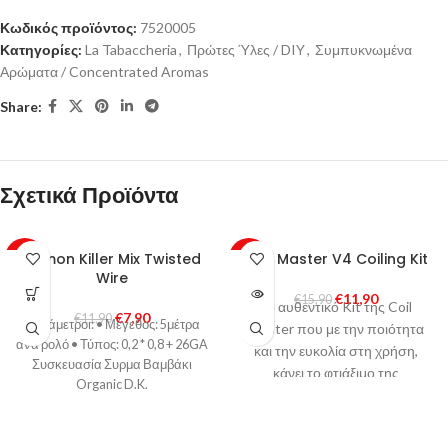
Κωδικός προϊόντος:
7520005
Κατηγορίες:
La Tabaccheria
,
Πρώτες Ύλες / DIY
,
Συμπυκνωμένα
Αρώματα / Concentrated Aromas
Share:
Σχετικά Προϊόντα
Demon Killer Mix Twisted
Coil Master V4 Coiling Kit
-34%
-25%
Wire
SOLD
€
11,90
€
15,90
OUT
Το αυθεντικό Kit της Coil
€
7,90
€
11,90
Παράμετροι: • Μέγεθος: 5μέτρα
Master που με την ποιότητα
ανα ρολό • Τύπος: 0,2 * 0,8 + 26GA
και την ευκολία στη χρήση,
Συσκευασία Συρμα Βαμβάκι
κάνει το φτιάξιμο της
Organic D.K.
αντίστασης, παιχνιδάκι, ότι
στήσιμο κι αν έχετε στο μυαλό
σας!