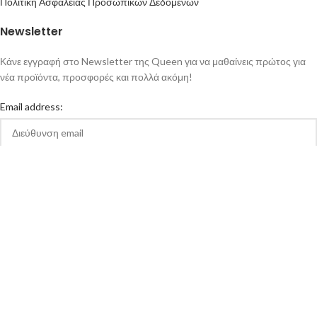
Πολιτική Ασφάλειας Προσωπικών Δεδομένων
Newsletter
Κάνε εγγραφή στο Newsletter της Queen για να μαθαίνεις πρώτος για
νέα προϊόντα, προσφορές και πολλά ακόμη!
Email address:
Αποδέχομαι την Πολιτική Απορρήτου και τους Όρους Χρήσης της
queen-ecigs.gr
Queen - Ecigs
2020 Made with ❤ by
Vendo
.