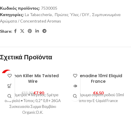
Κωδικός προϊόντος:
7530005
Κατηγορίες:
La Tabaccheria
,
Πρώτες Ύλες / DIY
,
Συμπυκνωμένα
Αρώματα / Concentrated Aromas
Share:
Σχετικά Προϊόντα
SOLD
Demon Killer Mix Twisted
Grenadine 10ml Eliquid
-34%
OUT
Wire
France
€
7,90
€
6,50
€
11,90
Παράμετροι: • Μέγεθος: 5μέτρα
DIY άρωμα συρόπι ροδιού 10ml
ανα ρολό • Τύπος: 0,2 * 0,8 + 26GA
απο την E-Liquid France
Συσκευασία Συρμα Βαμβάκι
Organic D.K.