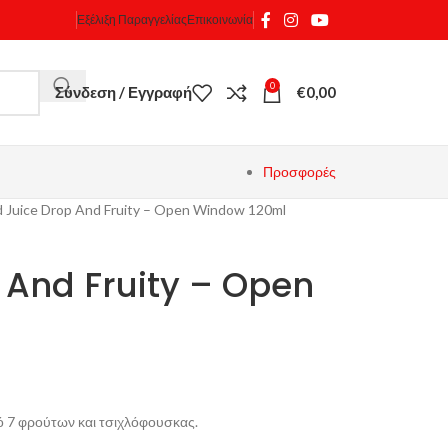
Εξέλιξη Παραγγελίας
Επικοινωνία
0
Σύνδεση / Εγγραφή
€
0,00
Προσφορές
 Juice Drop And Fruity – Open Window 120ml
 And Fruity – Open
 7 φρούτων και τσιχλόφουσκας.