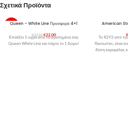
Σχετικά Προϊόντα
SOLD
Queen – White Line Προσφορά 4+1
American St
-20%
OUT
€
22,00
€
27,50
Επιλέξτε 5 υγρά από τα αγαπημένα σας
Το R2Y2 από την
Queen White Line και πάρτε το 1 δώρο!
flavourtec, είναι έ
δόση καραμέλας κ
βαν