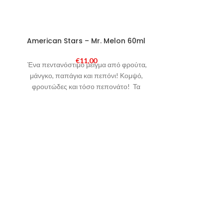
SOLD
American Stars – Mr. Melon 60ml
Eliquid Fr
OUT
€
11,00
Ένα πεντανόστιμο μείγμα από φρούτα,
Το εξωτικό Su
μάνγκο, παπάγια και πεπόνι! Κομψό,
τώρα και σε έ
φρουτώδες και τόσο πεπονάτο! Τα
Καπνός, μπισκ
American Stars Mix & Vape
αποτελούνται