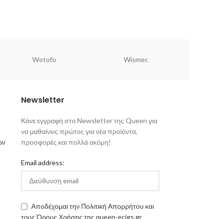
Wotofo
Wismec
Newsletter
Κάνε εγγραφή στο Newsletter της Queen για
να μαθαίνεις πρώτος για νέα προϊόντα,
ων
προσφορές και πολλά ακόμη!
Email address:
Αποδέχομαι την Πολιτική Απορρήτου και
τους Όρους Χρήσης της queen-ecigs.gr