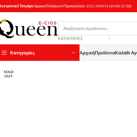
λεκτρονικό Τσιγάρο Queen
Τηλέφωνο Παραγγελιών:
2311 289076
(10:00-17:00)
ΚΑΤΗΓΟΡΊΕΣ
Κατηγορίες
Αρχική
Προϊόντα
Καλάθι Α
Κάντε κλικ για μεγέθυνση
SOLD
OUT