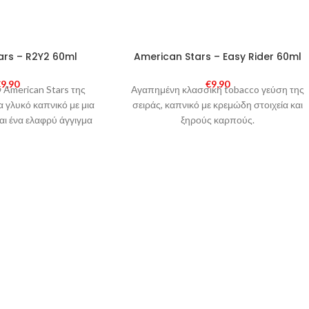
SOLD
ars – R2Y2 60ml
American Stars – Easy Rider 60ml
OUT
€
9,90
€
9,90
 American Stars της
Αγαπημένη κλασσική tobacco γεύση της
να γλυκό καπνικό με μια
σειράς, καπνικό με κρεμώδη στοιχεία και
αι ένα ελαφρύ άγγιγμα
ξηρούς καρπούς.
ίλιας. Η