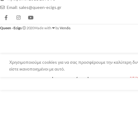
Email: sales@queen-ecigs.gr
Queen - Ecigs
2020 Made with ❤ by
Vendo
.
Χρησιμοποιούμε cookies για να σας προσφέρουμε την καλύτερη δυν
είστε ικανοποιημένοι με αυτό.
Mad Juice Drop And Fruity – Open Window 120ml
€
16