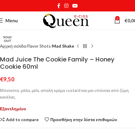
0
Menu
€
0,0
Κάντε κλικ για μεγέθυνση
SOLD
OUT
Αρχική σελίδα
Flavor Shots
Mad Shake
Mad Juice The Cookie Family – Honey
Cookie 60ml
€
9,50
Μπισκότα ,γάλα, μέλι, απαλή κρέμα custard και μια υπόνοια από ζύμη
κανέλας.
Εξαντλημένο
Add to compare
Προσθήκη στην λίστα επιθυμιών