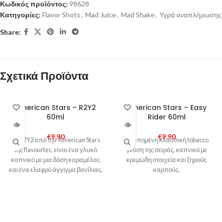
Κωδικός προϊόντος:
98628
Κατηγορίες:
Flavor Shots
,
Mad Juice
,
Mad Shake
,
Υγρά αναπλήρωσης
Share:
Σχετικά Προϊόντα
SOLD
SOLD
American Stars – R2Y2
American Stars – Easy
OUT
OUT
60ml
Rider 60ml
€
9,90
€
9,90
Το R2Y2 από την American Stars
Αγαπημένη κλασσική tobacco
της flavourtec, είναι ένα γλυκό
γεύση της σειράς, καπνικό με
καπνικό με μια δόση καραμέλας
κρεμώδη στοιχεία και ξηρούς
και ένα ελαφρύ άγγιγμα βανίλιας.
καρπούς.
Η