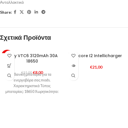
Ανταλλακτικά
Share:
Σχετικά Προϊόντα
SOLD
Sony VTC6 3120mAh 30A
Nitecore I2 Intellicharger
-27%
OUT
18650
€
21,00
€
8,00
€
11,00
Ιδανική μπαταρία για τα
ενεργοβόρα σας mods.
Χαρακτηριστικά Τύπος
μπαταρίας: 18650 Χωρητικότητα:
3120mAh Μέγιστο Συνεχες ρεύμα
εκφόρτισης για θερμοκρασίες έως