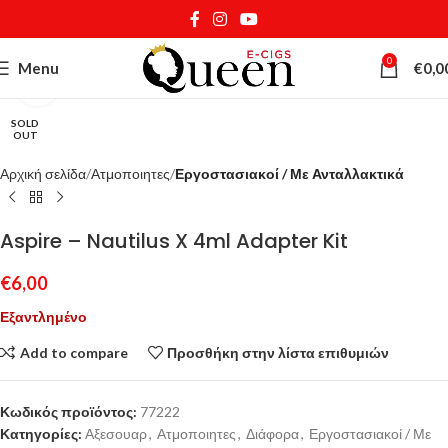
0
Menu
€
0,0
Κάντε κλικ για μεγέθυνση
SOLD
OUT
Αρχική σελίδα
Ατμοποιητες
Εργοστασιακοί / Με Ανταλλακτικά
Aspire – Nautilus X 4ml Adapter Kit
€
6,00
Εξαντλημένο
Add to compare
Προσθήκη στην λίστα επιθυμιών
Κωδικός προϊόντος:
77222
Κατηγορίες:
Αξεσουαρ
,
Ατμοποιητες
,
Διάφορα
,
Εργοστασιακοί / Με