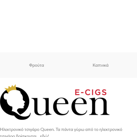
Φρούτα
Καπνικά
Ηλεκτρονικό τσιγάρο Queen. Τα πάντα γύρω από το ηλεκτρονικό
τσιγάρο βρίσκονται... εδώ!