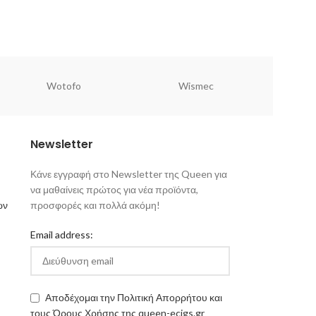
Wotofo
Wismec
Newsletter
Κάνε εγγραφή στο Newsletter της Queen για
να μαθαίνεις πρώτος για νέα προϊόντα,
ων
προσφορές και πολλά ακόμη!
Email address:
Αποδέχομαι την Πολιτική Απορρήτου και
τους Όρους Χρήσης της queen-ecigs.gr