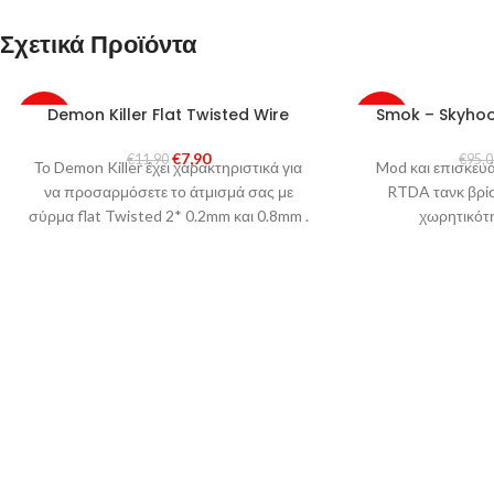
Σχετικά Προϊόντα
Demon Killer Flat Twisted Wire
Smok – Skyho
-34%
-42%
€
7,90
€
11,90
€
95,
Το Demon Killer έχει χαρακτηριστικά για
Mod και επισκευ
να προσαρμόσετε το άτμισμά σας με
RTDA τανκ βρίσ
σύρμα flat Twisted 2* 0.2mm και 0.8mm .
χωρητικότ
Το σύρμα Demon Killer σας δίνει
καλύτερη γεύση, περισσότερη
θερμότητα, και περισσότερο ατμό!