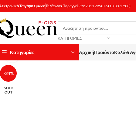
λεκτρονικό Τσιγάρο Queen
Τηλέφωνο Παραγγελιών:
2311 289076
(10:00-17:00)
ΚΑΤΗΓΟΡΊΕΣ
Κατηγορίες
Αρχική
Προϊόντα
Καλάθι Α
Κάντε κλικ για μεγέθυνση
-34%
SOLD
OUT