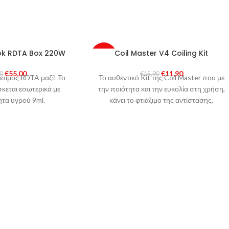
ok RDTA Box 220W
Coil Master V4 Coiling Kit
-25%
€
55,00
€
11,90
00
€
15,90
άσιμος RDTA μαζί! Το
SOLD
Το αυθεντικό Kit της Coil Master που με
OUT
κεται εσωτερικά με
την ποιότητα και την ευκολία στη χρήση,
ητα υγρού 9ml.
κάνει το φτιάξιμο της αντίστασης,
παιχνιδάκι, ότι στήσιμο κι αν έχετε στο
μυαλό σας!