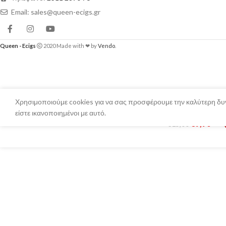
Email: sales@queen-ecigs.gr
Queen - Ecigs
2020 Made with ❤ by
Vendo
.
Χρησιμοποιούμε cookies για να σας προσφέρουμε την καλύτερη δυν
είστε ικανοποιημένοι με αυτό.
Riot Aromas – Forest Froot Out 30ml
€
9,90
Ε
€
15,00