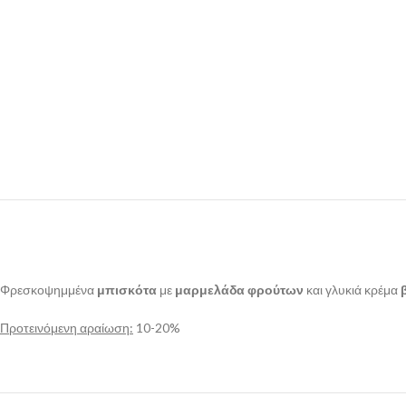
Φρεσκοψημμένα
μπισκότα
με
μαρμελάδα φρούτων
και γλυκιά κρέμα
Προτεινόμενη αραίωση:
10-20%