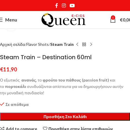
0
Menu
€
0,0
Κάντε κλικ για μεγέθυνση
Αρχική σελίδα
Flavor Shots
Steam Train
Steam Train – Destination 60ml
€
11,90
Ο εξωτικός
ανανάς
, το
φρούτο του πάθους
(passion fruit)
και
το
πορτοκάλι
συνδυάζονται απίστευτα για να δημιουργήσουν αυτήν
την μοναδική πανδαισία!
Σε απόθεμα
Προσθήκη Στο Καλάθι
Add to compare
Προσθήκη στην λίστα επιθυμιών