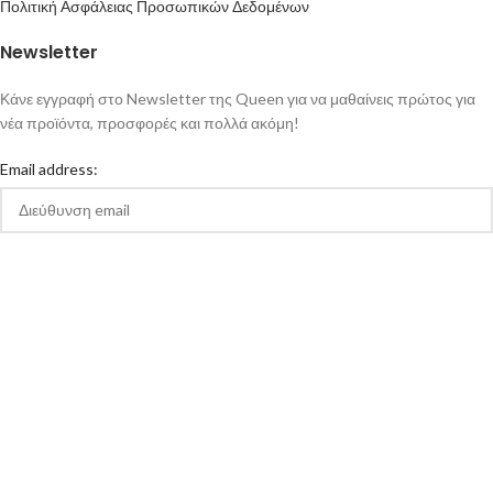
Πολιτική Ασφάλειας Προσωπικών Δεδομένων
Newsletter
Κάνε εγγραφή στο Newsletter της Queen για να μαθαίνεις πρώτος για
νέα προϊόντα, προσφορές και πολλά ακόμη!
Email address:
Αποδέχομαι την Πολιτική Απορρήτου και τους Όρους Χρήσης της
queen-ecigs.gr
Queen - Ecigs
2020 Made with ❤ by
Vendo
.
Steam