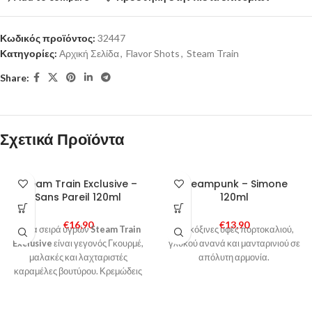
Κωδικός προϊόντος:
32447
Κατηγορίες:
Αρχική Σελίδα
,
Flavor Shots
,
Steam Train
Share:
Σχετικά Προϊόντα
Steam Train Exclusive –
Steampunk – Simone
Sans Pareil 120ml
120ml
€
16,90
€
13,90
Η νέα σειρά υγρών
Steam Train
Γλυκόξινες υφές πορτοκαλιού,
Exclusive
είναι γεγονός Γκουρμέ,
γλυκού ανανά και μανταρινιού σε
μαλακές και λαχταριστές
απόλυτη αρμονία.
καραμέλες βουτύρου. Κρεμώδεις
και απαλές μίνι λιχουδιές! Θεϊκή
απόλαυση !