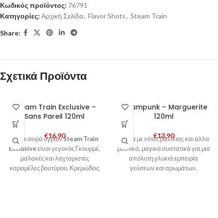
Κωδικός προϊόντος:
76791
Κατηγορίες:
Αρχική Σελίδα
,
Flavor Shots
,
Steam Train
Share:
Σχετικά Προϊόντα
Steam Train Exclusive –
Steampunk – Marguerite
Sans Pareil 120ml
120ml
€
16,90
€
13,90
Η νέα σειρά υγρών
Steam Train
Κρέμα με νότες βανίλιας και άλλα
Exclusive
είναι γεγονός Γκουρμέ,
μυστικά, μαγικά συστατικά για μια
μαλακές και λαχταριστές
απόλυτη γλυκιά εμπειρία
καραμέλες βουτύρου. Κρεμώδεις
γεύσεων και αρωμάτων.
και απαλές μίνι λιχουδιές! Θεϊκή
απόλαυση !