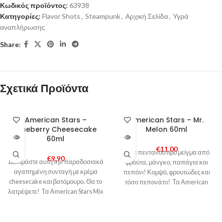
Κωδικός προϊόντος:
63938
Κατηγορίες:
Flavor Shots
,
Steampunk
,
Αρχική Σελίδα
,
Υγρά
αναπλήρωσης
Share:
Σχετικά Προϊόντα
SOLD
SOLD
American Stars –
American Stars – Mr.
OUT
OUT
Blueberry Cheesecake
Melon 60ml
60ml
€
11,00
Ένα πεντανόστιμο μείγμα από
€
9,90
Δοκιμάστε αυτή την παραδοσιακά
φρούτα, μάνγκο, παπάγια και
αγαπημένη συνταγή με κρέμα
πεπόνι! Κομψό, φρουτώδες και
cheesecake και βατόμουρο. Θα το
τόσο πεπονάτο! Τα American
λατρέψετε! Τα American Stars Mix
Stars Mix & Vape αποτελούνται
& Vape αποτελούνται