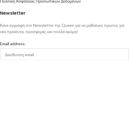
Πολιτική Ασφάλειας Προσωπικών Δεδομένων
Newsletter
Κάνε εγγραφή στο Newsletter της Queen για να μαθαίνεις πρώτος για
νέα προϊόντα, προσφορές και πολλά ακόμη!
Email address:
Αποδέχομαι την Πολιτική Απορρήτου και τους Όρους Χρήσης της
queen-ecigs.gr
Queen - Ecigs
2020 Made with ❤ by
Vendo
.