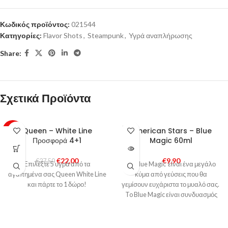
Κωδικός προϊόντος:
021544
Κατηγορίες:
Flavor Shots
,
Steampunk
,
Υγρά αναπλήρωσης
Share:
Σχετικά Προϊόντα
SOLD
Queen – White Line
American Stars – Blue
-20%
OUT
Προσφορά 4+1
Magic 60ml
€
22,00
€
9,90
€
27,50
Επιλέξτε 5 υγρά από τα
Το Blue Magic είναι ένα μεγάλο
αγαπημένα σας Queen White Line
κύμα από γεύσεις που θα
και πάρτε το 1 δώρο!
γεμίσουν ευχάριστα το μυαλό σας.
To Blue Magic είναι συνδυασμός
μπλε