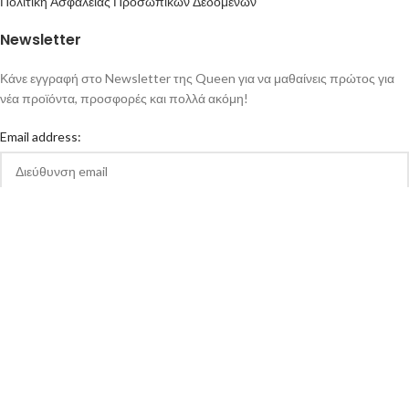
Πολιτική Ασφάλειας Προσωπικών Δεδομένων
Newsletter
Κάνε εγγραφή στο Newsletter της Queen για να μαθαίνεις πρώτος για
νέα προϊόντα, προσφορές και πολλά ακόμη!
Email address:
Αποδέχομαι την Πολιτική Απορρήτου και τους Όρους Χρήσης της
queen-ecigs.gr
Queen - Ecigs
2020 Made with ❤ by
Vendo
.