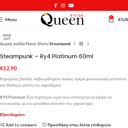
0
Menu
€
0,0
Κάντε κλικ για μεγέθυνση
SOLD
OUT
Αρχική σελίδα
Flavor Shots
Steampunk
Steampunk – Ry4 Platinum 60ml
€
12,90
Καραμέλα, βανίλια, καβουρδισμένο πεκάν, κρέμα φουντουκιού μπισκότο
και
ιδιαίτερη γεύση του σφενδάμου.
RY
4
Platinum
.Ένα περίτεχνο υγρό που υπόσχεται να κλέψει τις
εντυπώσεις με τον μοναδικό καπνικό του χαρακτήρα.
Εξαντλημένο
Add to compare
Προσθήκη στην λίστα επιθυμιών