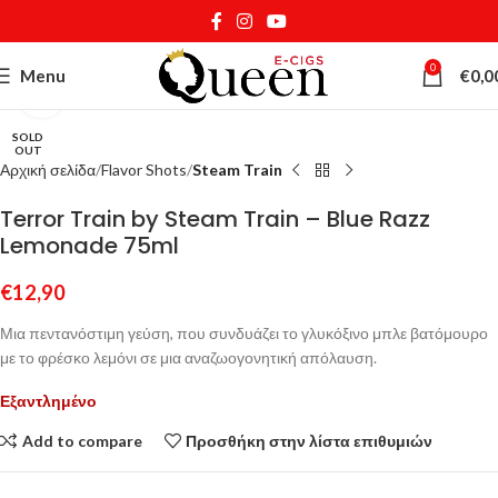
0
Menu
€
0,0
Κάντε κλικ για μεγέθυνση
SOLD
OUT
Αρχική σελίδα
Flavor Shots
Steam Train
Terror Train by Steam Train – Blue Razz
Lemonade 75ml
€
12,90
Μια πεντανόστιμη γεύση, που συνδυάζει το γλυκόξινο μπλε βατόμουρο
με το φρέσκο λεμόνι σε μια αναζωογονητική απόλαυση.
Εξαντλημένο
Add to compare
Προσθήκη στην λίστα επιθυμιών