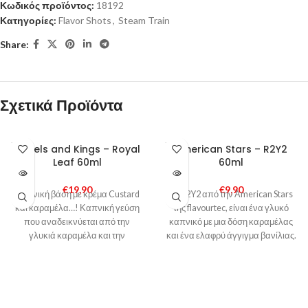
Κωδικός προϊόντος:
18192
Κατηγορίες:
Flavor Shots
,
Steam Train
Share:
Σχετικά Προϊόντα
SOLD
SOLD
Rebels and Kings – Royal
American Stars – R2Y2
OUT
OUT
Leaf 60ml
60ml
€
19,90
€
9,90
Καπνική βάση με κρέμα Custard
Το R2Y2 από την American Stars
και καραμέλα…! Καπνική γεύση
της flavourtec, είναι ένα γλυκό
που αναδεικνύεται από την
καπνικό με μια δόση καραμέλας
γλυκιά καραμέλα και την
και ένα ελαφρύ άγγιγμα βανίλιας.
επίγευση της Custard.
Η