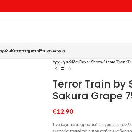
γορών
Καταστήματα
Επικοινωνία
Αρχική σελίδα
Flavor Shots
Steam Train
Te
Terror Train by
Sakura Grape 
€
12,90
Ένα ευχάριστα φρουτώδες υγρό με μια εκλε
ελαφρώς τανικό τόνο που αφήνει μια δροσε