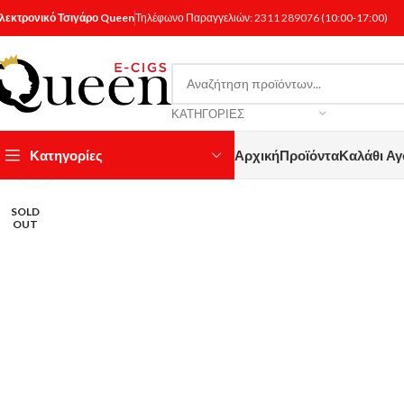
λεκτρονικό Τσιγάρο Queen
Τηλέφωνο Παραγγελιών:
2311 289076
(10:00-17:00)
ΚΑΤΗΓΟΡΊΕΣ
Κατηγορίες
Αρχική
Προϊόντα
Καλάθι Α
Κάντε κλικ για μεγέθυνση
SOLD
OUT