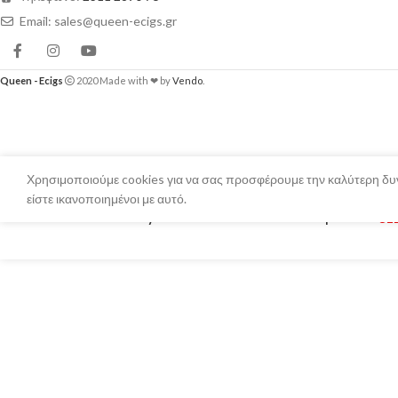
Email: sales@queen-ecigs.gr
Queen - Ecigs
2020 Made with ❤ by
Vendo
.
Χρησιμοποιούμε cookies για να σας προσφέρουμε την καλύτερη δυν
είστε ικανοποιημένοι με αυτό.
Terror Train by Steam Train – Sakura Grape 75ml
€
1