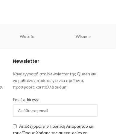
Wotofo
Wismec
Newsletter
Κάνε εγγραφή στο Newsletter της Queen για
να μαθαίνεις πρώτος για νέα προϊόντα,
ων
προσφορές και πολλά ακόμη!
Email address:
Αποδέχομαι την Πολιτική Απορρήτου και
τους Όρους Χρήσης της queen-ecigs.gr