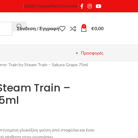
Εξέλιξη Παραγγελίας
Επικοινωνία
0
Σύνδεση / Εγγραφή
€
0,00
Προσφορές
rror Train by Steam Train – Sakura Grape 75ml
 Steam Train –
75ml
πτυσμένη γλυκόξινη γεύση από σταφύλια και έναν
ρή αίσθηση στον ουρανίσκο.