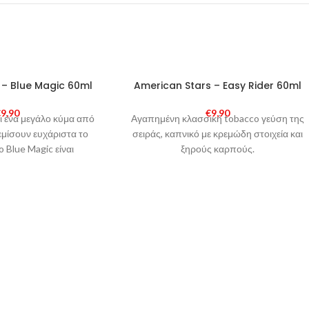
SOLD
 – Blue Magic 60ml
American Stars – Easy Rider 60ml
OUT
€
9,90
€
9,90
αι ένα μεγάλο κύμα από
Αγαπημένη κλασσική tobacco γεύση της
εμίσουν ευχάριστα το
σειράς, καπνικό με κρεμώδη στοιχεία και
 Blue Magic είναι
ξηρούς καρπούς.
σμός μπλε