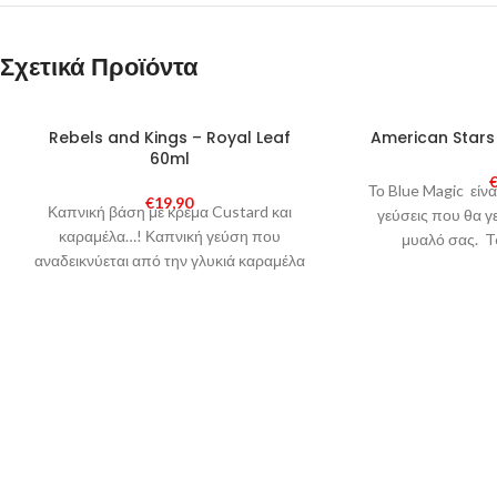
Σχετικά Προϊόντα
SOLD
SOLD
Rebels and Kings – Royal Leaf
American Stars
OUT
OUT
60ml
Το Blue Magic είν
€
19,90
Καπνική βάση με κρέμα Custard και
γεύσεις που θα γ
καραμέλα…! Καπνική γεύση που
μυαλό σας. To
αναδεικνύεται από την γλυκιά καραμέλα
συνδυα
και την επίγευση της Custard.