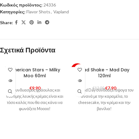
Κωδικός προϊόντος:
24336
Κατηγορίες:
Flavor Shots
,
Vapland
Share:
Σχετικά Προϊόντα
SOLD
American Stars – Milky
Mad Shake – Mad Day
-34%
OUT
Moo 60ml
120ml
SOLD
OUT
€
9,90
€
7,90
€
12,00
Ο συνδυασμός φράουλας και
To Mad Day συνδυάζει άψογα τον
νόστιμης λευκής κρέμας είναι και
ανανά με την καραμέλα, το
τόσο καλός που θα σας κάνει να
cheesecake, την κρέμα και την
φωνάξετε Moooo!
βανίλια!