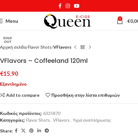
0
Menu
€
0,0
Κάντε κλικ για μεγέθυνση
SOLD
OUT
Αρχική σελίδα
Flavor Shots
VFlavors
VFlavors – Coffeeland 120ml
€
15,90
Εξαντλημένο
Add to compare
Προσθήκη στην λίστα επιθυμιών
Κωδικός προϊόντος:
6325870
Κατηγορίες:
Flavor Shots
,
VFlavors
,
Υγρά αναπλήρωσης
Share: