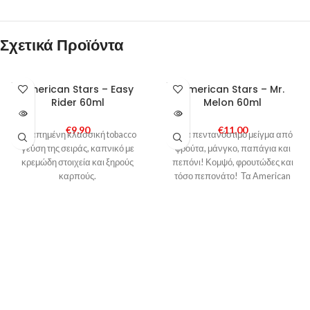
Σχετικά Προϊόντα
SOLD
SOLD
American Stars – Easy
American Stars – Mr.
OUT
OUT
Rider 60ml
Melon 60ml
€
9,90
€
11,00
Αγαπημένη κλασσική tobacco
Ένα πεντανόστιμο μείγμα από
γεύση της σειράς, καπνικό με
φρούτα, μάνγκο, παπάγια και
κρεμώδη στοιχεία και ξηρούς
πεπόνι! Κομψό, φρουτώδες και
καρπούς.
τόσο πεπονάτο! Τα American
Stars Mix & Vape αποτελούνται