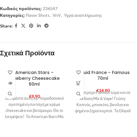
Κωδικός προϊόντος:
236547
Κατηγορίες:
Flavor Shots
,
VnV
,
Υγρά αναπλήρωσης
Share:
Σχετικά Προϊόντα
SOLD
American Stars –
Eliquid France – Famous
OUT
Blueberry Cheesecake
70ml
60ml
€
14,90
Το υπέροχο Famous τώρα και σε
€
9,90
Δοκιμάστε αυτή την παραδοσιακά
έκδοση Mix & Vape! Γεύση:
αγαπημένη συνταγή με κρέμα
Καπνός, μπισκότο, βανίλια και
cheesecake και βατόμουρο. Θα το
ψημένοι ξηροί καρποί. Τα Eliquid
λατρέψετε! Τα American Stars Mix
& Vape αποτελούνται