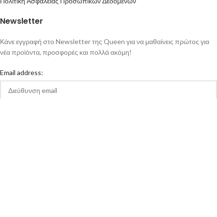
Πολιτική Ασφάλειας Προσωπικών Δεδομένων
Newsletter
Κάνε εγγραφή στο Newsletter της Queen για να μαθαίνεις πρώτος για
νέα προϊόντα, προσφορές και πολλά ακόμη!
Email address:
Αποδέχομαι την Πολιτική Απορρήτου και τους Όρους Χρήσης της
queen-ecigs.gr
Queen - Ecigs
2020 Made with ❤ by
Vendo
.