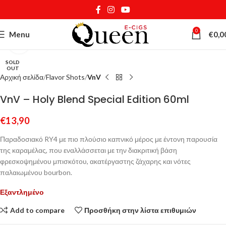
0
Menu
€
0,0
Κάντε κλικ για μεγέθυνση
SOLD
OUT
Αρχική σελίδα
Flavor Shots
VnV
VnV – Holy Blend Special Edition 60ml
€
13,90
Παραδοσιακό RY4 με πιο πλούσιο καπνικό μέρος με έντονη παρουσία
της καραμέλας, που εναλλάσσεται με την διακριτική βάση
φρεσκοψημένου μπισκότου, ακατέργαστης ζάχαρης και νότες
παλαιωμένου bourbon.
Εξαντλημένο
Add to compare
Προσθήκη στην λίστα επιθυμιών