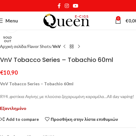
0
Menu
€
0,0
Κάντε κλικ για μεγέθυνση
SOLD
OUT
Αρχική σελίδα
Flavor Shots
VnV
VnV Tobacco Series – Tobachio 60ml
€
10,90
VnV Tobacco Series – Tobachio 60ml
RY4 ,φιστίκια Αιγίνης με πλούσια ζαχαρωμένη καραμέλα…All day vaping!
Εξαντλημένο
Add to compare
Προσθήκη στην λίστα επιθυμιών