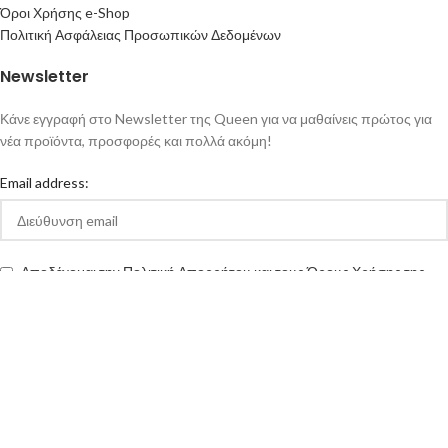
Όροι Χρήσης e-Shop
Πολιτική Ασφάλειας Προσωπικών Δεδομένων
Newsletter
Κάνε εγγραφή στο Newsletter της Queen για να μαθαίνεις πρώτος για
νέα προϊόντα, προσφορές και πολλά ακόμη!
Email address:
Αποδέχομαι την Πολιτική Απορρήτου και τους Όρους Χρήσης της
queen-ecigs.gr
Queen - Ecigs
2020 Made with ❤ by
Vendo
.