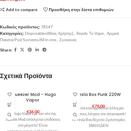
Add to compare
Προσθήκη στην λίστα επιθυμιών
Κωδικός προϊόντος:
78147
Κατηγορίες:
Disposables(Μιας Χρήσης)
,
Ready To Vape
,
Αρχικά
Πακέτα/Pod Systems/All in one
,
Συσκευές
Share:
Σχετικά Προϊόντα
SOLD
SOLD
Squeezer Mod – Hugo
Tesla Box Punk 220W
OUT
OUT
Vapor
€
79,00
Η Tesla κακομαθαίνει άλλη μια
€
36,00
Η Hugo Vapors με τον νέο της
φορά τους λάτρεις του steampunk!
Squonk Mod υπόσχεται επιδόσεις
Το Tesla Box δέχεται 2 μπαταρίες
στο μέγιστο! Είναι
18650 (ΔΕΝ