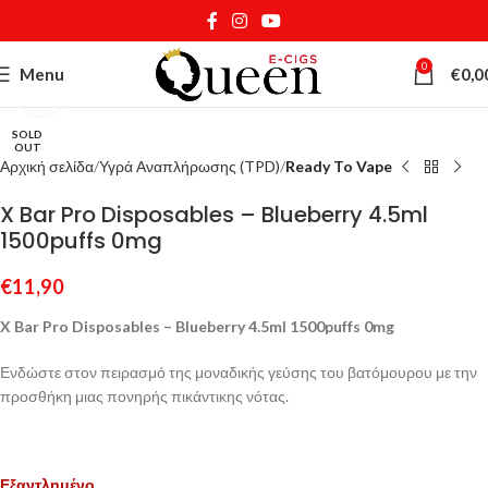
0
Menu
€
0,0
Κάντε κλικ για μεγέθυνση
SOLD
OUT
Αρχική σελίδα
Υγρά Αναπλήρωσης (TPD)
Ready To Vape
X Bar Pro Disposables – Blueberry 4.5ml
1500puffs 0mg
€
11,90
X Bar Pro Disposables – Blueberry 4.5ml 1500puffs 0mg
Ενδώστε στον πειρασμό της μοναδικής γεύσης του βατόμουρου με την
προσθήκη μιας πονηρής πικάντικης νότας.
Εξαντλημένο