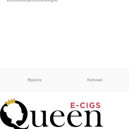
κατασκευασμένο εξολοκλήρου
συμπεριλαμβάνονται), φτάνει
από Nylon ενώ οι
Φρούτα
Καπνικά