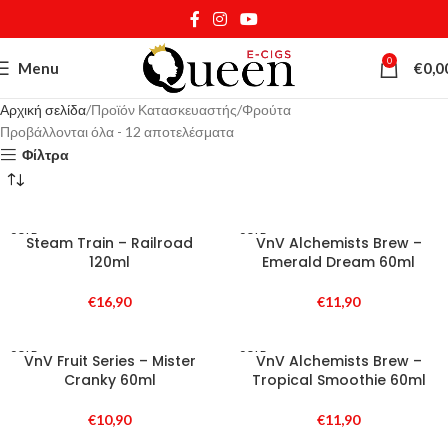
0
Menu
€
0,0
Αρχική σελίδα
Προϊόν Κατασκευαστής
Φρούτα
Προβάλλονται όλα - 12 αποτελέσματα
Φίλτρα
SOLD
SOLD
Steam Train – Railroad
VnV Alchemists Brew –
OUT
OUT
120ml
Emerald Dream 60ml
€
16,90
€
11,90
SOLD
SOLD
VnV Fruit Series – Mister
VnV Alchemists Brew –
OUT
OUT
Cranky 60ml
Tropical Smoothie 60ml
€
10,90
€
11,90