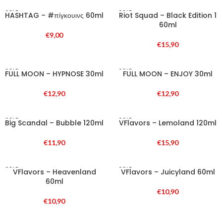
SOLD
SOLD
HASHTAG – #πίγκουινς 60ml
Riot Squad – Black Edition 1
OUT
OUT
60ml
€
9,00
€
15,90
SOLD
SOLD
FULL MOON – HYPNOSE 30ml
FULL MOON – ENJOY 30ml
OUT
OUT
€
12,90
€
12,90
SOLD
SOLD
Big Scandal – Bubble 120ml
VFlavors – Lemoland 120ml
OUT
OUT
€
11,90
€
15,90
SOLD
SOLD
VFlavors – Heavenland
VFlavors – Juicyland 60ml
OUT
OUT
60ml
€
10,90
€
10,90