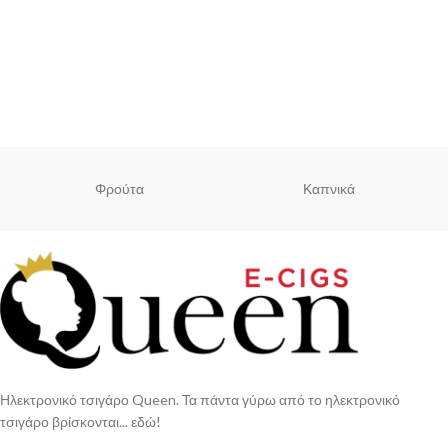
Φρούτα
Καπνικά
Ηλεκτρονικό τσιγάρο Queen. Τα πάντα γύρω από το ηλεκτρονικό
τσιγάρο βρίσκονται... εδώ!