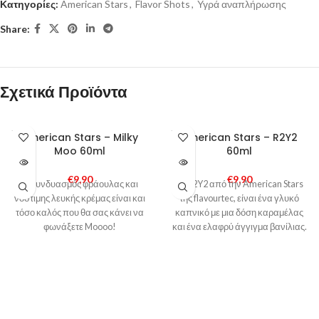
Κατηγορίες:
American Stars
,
Flavor Shots
,
Υγρά αναπλήρωσης
Share:
Σχετικά Προϊόντα
SOLD
SOLD
American Stars – Milky
American Stars – R2Y2
OUT
OUT
Moo 60ml
60ml
€
9,90
€
9,90
Ο συνδυασμός φράουλας και
Το R2Y2 από την American Stars
νόστιμης λευκής κρέμας είναι και
της flavourtec, είναι ένα γλυκό
τόσο καλός που θα σας κάνει να
καπνικό με μια δόση καραμέλας
φωνάξετε Moooo!
και ένα ελαφρύ άγγιγμα βανίλιας.
Η