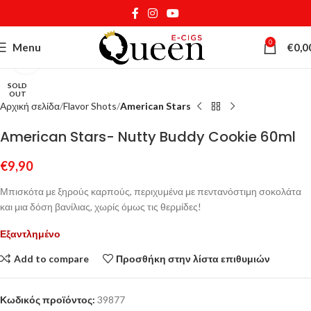
0
Menu
€
0,0
Κάντε κλικ για μεγέθυνση
SOLD
OUT
Αρχική σελίδα
Flavor Shots
American Stars
American Stars- Nutty Buddy Cookie 60ml
€
9,90
Μπισκότα με ξηρούς καρπούς, περιχυμένα με πεντανόστιμη σοκολάτα
και μια δόση βανίλιας, χωρίς όμως τις θερμίδες!
Εξαντλημένο
Add to compare
Προσθήκη στην λίστα επιθυμιών
Κωδικός προϊόντος:
39877