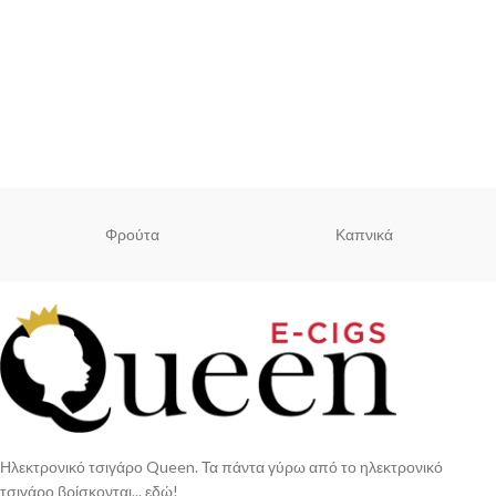
Φρούτα
Καπνικά
Ηλεκτρονικό τσιγάρο Queen. Τα πάντα γύρω από το ηλεκτρονικό
τσιγάρο βρίσκονται... εδώ!