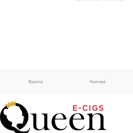
Stars Mix & Vape αποτελούνται
Φρούτα
Καπνικά