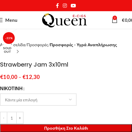
0
Menu
€
0,0
Κάντε κλικ για μεγέθυνση
-33%
Αρχική σελίδα
Προσφορές
Προσφορές - Υγρά Αναπλήρωσης
SOLD
OUT
Strawberry Jam 3x10ml
€
10,00
–
€
12,30
ΝΙΚΟΤΊΝΗ
Προσθήκη Στο Καλάθι