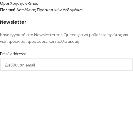
Όροι Χρήσης e-Shop
Πολιτική Ασφάλειας Προσωπικών Δεδομένων
Newsletter
Κάνε εγγραφή στο Newsletter της Queen για να μαθαίνεις πρώτος για
νέα προϊόντα, προσφορές και πολλά ακόμη!
Email address:
Αποδέχομαι την Πολιτική Απορρήτου και τους Όρους Χρήσης της
queen-ecigs.gr
Queen - Ecigs
2020 Made with ❤ by
Vendo
.