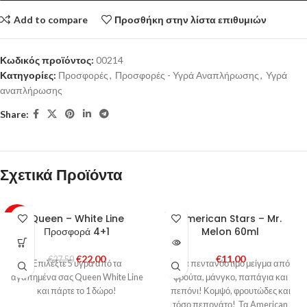
Add to compare
Προσθήκη στην λίστα επιθυμιών
Κωδικός προϊόντος:
00214
Κατηγορίες:
Προσφορές
,
Προσφορές - Υγρά Αναπλήρωσης
,
Υγρά
αναπλήρωσης
Share:
Σχετικά Προϊόντα
SOLD
Queen – White Line
American Stars – Mr.
-20%
OUT
Προσφορά 4+1
Melon 60ml
€
22,00
€
11,00
€
27,50
Επιλέξτε 5 υγρά από τα
Ένα πεντανόστιμο μείγμα από
αγαπημένα σας Queen White Line
φρούτα, μάνγκο, παπάγια και
και πάρτε το 1 δώρο!
πεπόνι! Κομψό, φρουτώδες και
τόσο πεπονάτο! Τα American