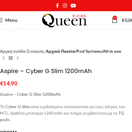
0
Menu
€
0,0
Κάντε κλικ για μεγέθυνση
Αρχική σελίδα
Συσκευές
Αρχικά Πακέτα/Pod Systems/All in one
Aspire – Cyber G Slim 1200mAh
€
14,90
Aspire – Cyber G Slim 1200mAh
Το
Cyber G Slim
είναι σχεδιασμένο αποκλειστικά για τους λάτρεις του
MTL. Διαθέτει μπαταρία 1200 mAh και πλήρη συμβατότητα με τα
TG
pods
.