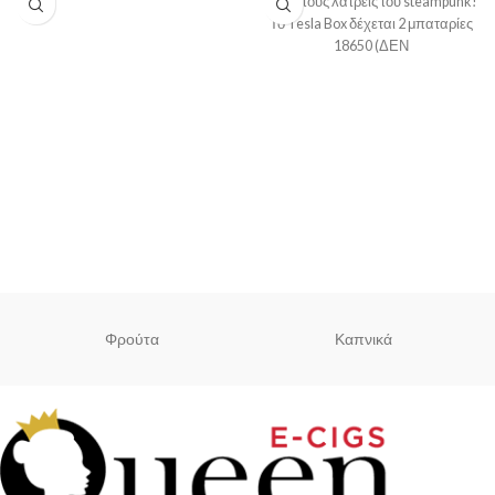
φορά τους λάτρεις του steampunk!
Το Tesla Box δέχεται 2 μπαταρίες
18650 (ΔΕΝ
συμπεριλαμβάνονται), φτάνει
Φρούτα
Καπνικά