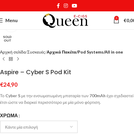
0
Menu
€
0,0
Κάντε κλικ για μεγέθυνση
SOLD
OUT
Αρχική σελίδα
Συσκευές
Αρχικά Πακέτα/Pod Systems/All in one
Aspire – Cyber S Pod Kit
€
24,90
Το
Cyber S
με την ενσωματωμένη μπαταρία των
700mAh
έχει σχεδιαστεί
έτσι ώστε να διαρκεί περισσότερο με μία μόνο φόρτιση.
ΧΡΏΜΑ