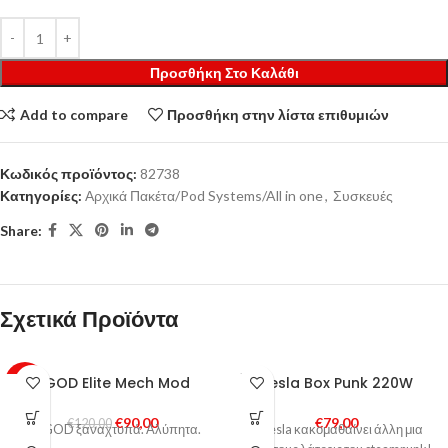
Προσθήκη Στο Καλάθι
Add to compare
Προσθήκη στην λίστα επιθυμιών
Κωδικός προϊόντος:
82738
Κατηγορίες:
Αρχικά Πακέτα/Pod Systems/All in one
,
Συσκευές
Share:
Σχετικά Προϊόντα
SOLD
VGOD Elite Mech Mod
Tesla Box Punk 220W
-25%
OUT
€
90,00
€
79,00
HOT
€
120,00
Η VGOD ξαναχτυπά. Αλύπητα.
Η Tesla κακομαθαίνει άλλη μια