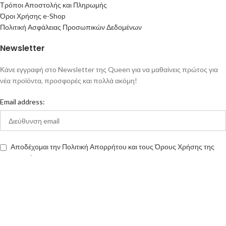
Τρόποι Αποστολής και Πληρωμής
Όροι Χρήσης e-Shop
Πολιτική Ασφάλειας Προσωπικών Δεδομένων
Newsletter
Κάνε εγγραφή στο Newsletter της Queen για να μαθαίνεις πρώτος για
νέα προϊόντα, προσφορές και πολλά ακόμη!
Email address:
Αποδέχομαι την Πολιτική Απορρήτου και τους Όρους Χρήσης της
queen-ecigs.gr
Queen - Ecigs
2020 Made with ❤ by
Vendo
.