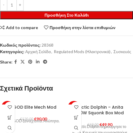
Προσθήκη Στο Καλάθι
Add to compare
Προσθήκη στην λίστα επιθυμιών
Κωδικός προϊόντος:
28368
Κατηγορίες:
Αρχική Σελίδα
,
Regulated Mods (Ηλεκτρονικά)
,
Συσκευές
Share:
Σχετικά Προϊόντα
VGOD Elite Mech Mod
Arctic Dolphin – Anita
-25%
-28%
100W Squonk Box Mod
SOLD
€
90,00
HOT
€
120,00
Η VGOD ξαναχτυπά. Αλύπητα.
OUT
€
49,90
€
69,00
Η Arctic Dolphin δημιούργησε το
Anita. Και εμείς την ευχαριστούμε