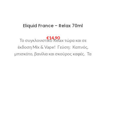
SOLD
Eliquid France – Relax 70ml
Pina
OUT
€
14,90
Το συγκλονιστικό Relax τώρα και σε
Ο απόλυτος κα
έκδοση Mix & Vape! Γεύση: Καπνός,
Ανανάς, γλυκιά
μπισκότο, βανίλια και σκούρος καφές. Τα
και μια ελαφρ
Eliquid France
θα 