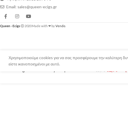
Email: sales@queen-ecigs.gr
Queen - Ecigs
2020 Made with ❤ by
Vendo
.
Χρησιμοποιούμε cookies για να σας προσφέρουμε την καλύτερη δυν
είστε ικανοποιημένοι με αυτό.
Big Mouth – Tasty Loop Churros 10ml
€
2,90
Εξ
€
5,90