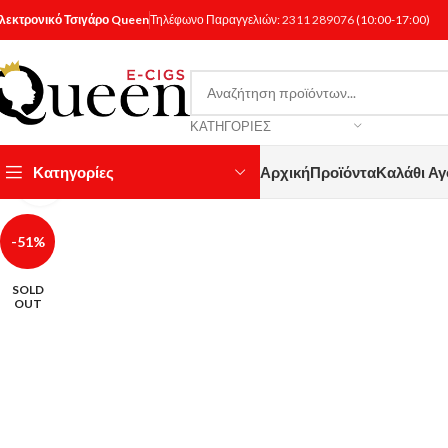
λεκτρονικό Τσιγάρο Queen
Τηλέφωνο Παραγγελιών:
2311 289076
(10:00-17:00)
ΚΑΤΗΓΟΡΊΕΣ
Κατηγορίες
Αρχική
Προϊόντα
Καλάθι Α
Κάντε κλικ για μεγέθυνση
-51%
SOLD
OUT