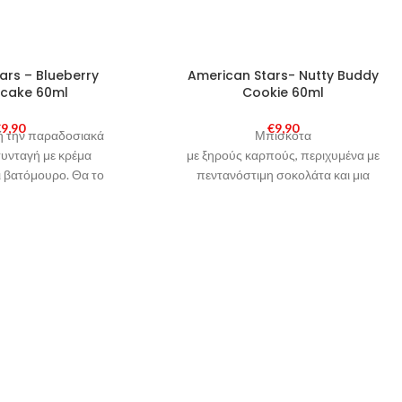
SOLD
ars – Blueberry
American Stars- Nutty Buddy
OUT
cake 60ml
Cookie 60ml
€
9,90
€
9,90
ή την παραδοσιακά
Μπισκότα
υνταγή με κρέμα
με ξηρούς καρπούς, περιχυμένα με
ι βατόμουρο. Θα το
πεντανόστιμη σοκολάτα και μια
merican Stars Mix &
δόση βανίλιας, χωρίς όμως τις θερμίδες!
οτελούνται