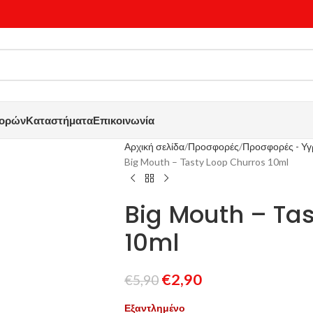
γορών
Καταστήματα
Επικοινωνία
Αρχική σελίδα
Προσφορές
Προσφορές - Υ
Big Mouth – Tasty Loop Churros 10ml
Big Mouth – Ta
10ml
€
2,90
€
5,90
Εξαντλημένο