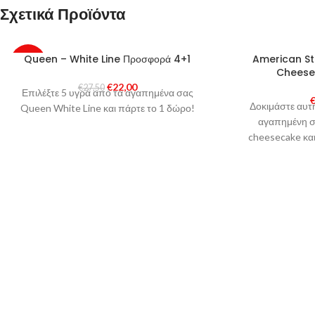
Σχετικά Προϊόντα
SOLD
Queen – White Line Προσφορά 4+1
American St
-20%
OUT
Cheese
€
22,00
€
27,50
Επιλέξτε 5 υγρά από τα αγαπημένα σας
Δοκιμάστε αυτ
Queen White Line και πάρτε το 1 δώρο!
αγαπημένη σ
cheesecake κα
λατρέψετε! Τα A
Vape απ