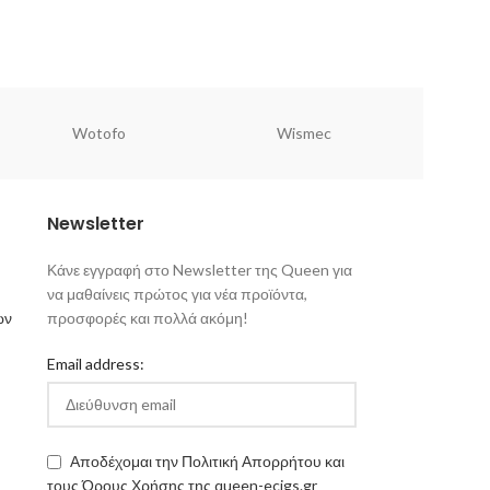
Wotofo
Wismec
Newsletter
Κάνε εγγραφή στο Newsletter της Queen για
να μαθαίνεις πρώτος για νέα προϊόντα,
ων
προσφορές και πολλά ακόμη!
Email address:
Αποδέχομαι την Πολιτική Απορρήτου και
τους Όρους Χρήσης της queen-ecigs.gr