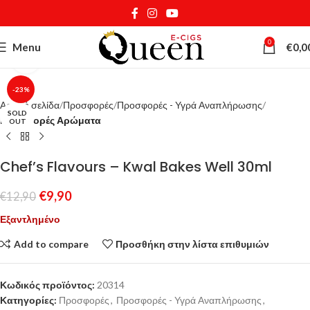
0
Menu
€
0,0
Κάντε κλικ για μεγέθυνση
-23%
Αρχική σελίδα
Προσφορές
Προσφορές - Υγρά Αναπλήρωσης
SOLD
Προσφορές Αρώματα
OUT
Chef’s Flavours – Kwal Bakes Well 30ml
€
9,90
€
12,90
Εξαντλημένο
Add to compare
Προσθήκη στην λίστα επιθυμιών
Κωδικός προϊόντος:
20314
Κατηγορίες:
Προσφορές
,
Προσφορές - Υγρά Αναπλήρωσης
,