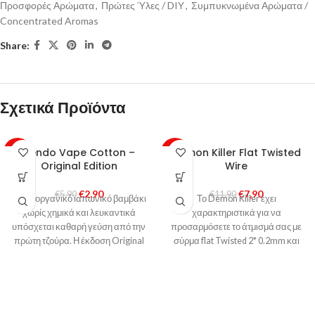
Προσφορές Αρώματα
,
Πρώτες Ύλες / DIY
,
Συμπυκνωμένα Αρώματα /
Concentrated Aromas
Share:
Σχετικά Προϊόντα
Kendo Vape Cotton –
Demon Killer Flat Twisted
-51%
-34%
Original Edition
Wire
€
2,90
€
7,90
€
5,90
€
11,90
100% οργανικό ιαπωνικό βαμβάκι
Το Demon Killer έχει
χωρίς χημικά και λευκαντικά
χαρακτηριστικά για να
υπόσχεται καθαρή γεύση από την
προσαρμόσετε το άτμισμά σας με
πρώτη τζούρα. Η έκδοση Original
σύρμα flat Twisted 2* 0.2mm και
περιέχει 5 γραμμάρια βαμβακιού.
0.8mm . Το σύρμα Demon Killer
σας δίνει καλύτερη γεύση,
περισσότερη θερμότητα, και
περισσότερο ατμό!